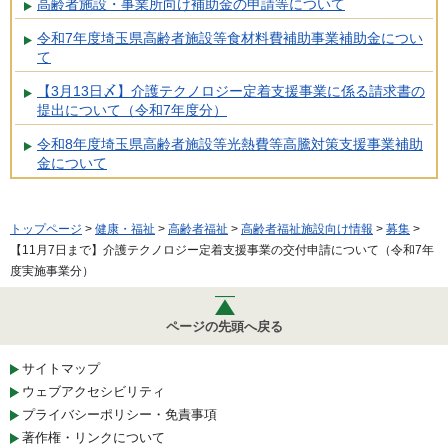
高齢者施設・事業所向け補助金の申請等について
令和7年度埼玉県高齢者施設等食材料費補助事業補助金につい
て
【3月13日〆】介護テクノロジー定着支援事業に係る請求書の
提出について（令和7年度分）
令和8年度埼玉県高齢者施設等光熱費等高騰対策支援事業補助
金について
トップページ
>
健康・福祉
>
高齢者福祉
>
高齢者福祉施設向け情報
>
募集
>
【11月7日まで】介護テクノロジー定着支援事業の交付申請について（令和7年
度実施事業分）
ページの先頭へ戻る
サイトマップ
ウェブアクセシビリティ
プライバシーポリシー・免責事項
著作権・リンクについて