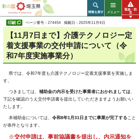
彩の国 埼玉県
緊急・防
情報を探す
メニュー
災
ページ番号：274454
掲載日：2025年11月4日
【11月7日まで】介護テクノロジー定
着支援事業の交付申請について（令
和7年度実施事業分）
県では、令和7年度も介護テクノロジー定着支援事業
を実施しま
す。
つきましては、
補助金の内示を受けた事業者におかれましては
、
下記を確認のうえ交付申請書を提出していただきますようお願いい
たします。
本補助金については、
令和8年1月31日までに事業が完了する
こと
が条件となります。
※
交付申請は、事前協議書を提出し、内示通知を