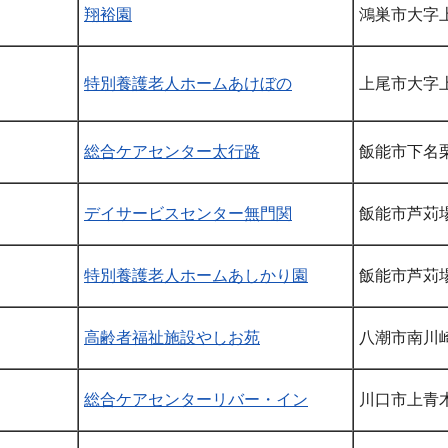
翔裕園
鴻巣市大字上
特別養護老人ホームあけぼの
上尾市大字上
総合ケアセンター太行路
飯能市下名栗
デイサービスセンター無門関
飯能市芦苅場
特別養護老人ホームあしかり園
飯能市芦苅場
高齢者福祉施設やしお苑
八潮市南川崎2
総合ケアセンターリバー・イン
川口市上青木5