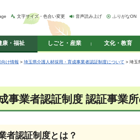
age
文字サイズ・色合い変更
音声読み上げ
ふりがなON
健康・福祉
しごと・産業
文化・教育
者向け情報
>
埼玉県介護人材採用・育成事業者認証制度について
> 埼
成事業者認証制度 認証事業
業者認証制度とは？