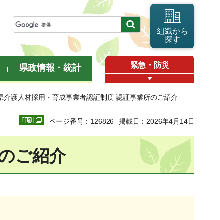
組織から
探す
緊急・防災
県政情報・統計
玉県介護人材採用・育成事業者認証制度 認証事業所のご紹介
ページ番号：126826
掲載日：2026年4月14日
所のご紹介