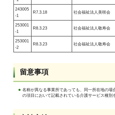
243005
R7.3.18
社会福祉法人美咲会
-1
253001
R8.3.23
社会福祉法人敬寿会
-1
253001
R8.3.23
社会福祉法人敬寿会
-2
留意事項
名称が異なる事業所であっても、同一所在地の場
の項目において記載されている介護サービス種別