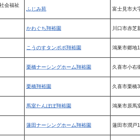
社会福祉
ふじみ苑
富士見市大字鶴
かわぐち翔裕園
川口市赤芝新
こうのすタンポポ翔裕園
鴻巣市郷地17
栗橋ナーシングホーム翔裕園
久喜市小右衛
栗橋翔裕園
久喜市栗橋31
馬室たんぽぽ翔裕園
鴻巣市原馬室
蓮田ナーシングホーム翔裕園
蓮田市潤戸18