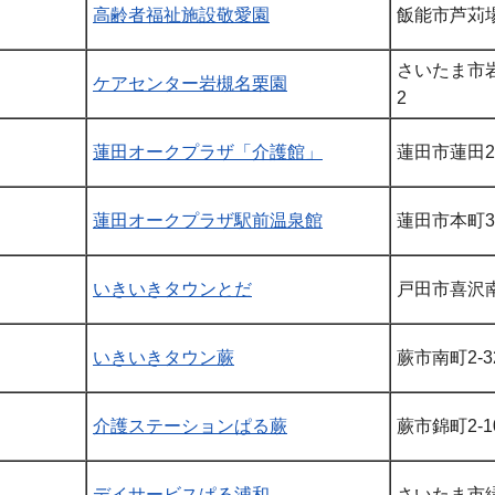
高齢者福祉施設敬愛園
飯能市芦苅場6
さいたま市岩
ケアセンター岩槻名栗園
2
蓮田オークプラザ「介護館」
蓮田市蓮田2-
蓮田オークプラザ駅前温泉館
蓮田市本町3
いきいきタウンとだ
戸田市喜沢南2
いきいきタウン蕨
蕨市南町2-32
介護ステーションぱる蕨
蕨市錦町2-10
デイサービスぱる浦和
さいたま市緑