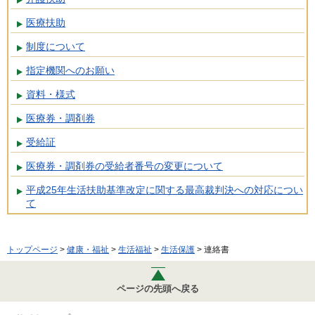
医療扶助
制度について
指定機関へのお願い
資料・様式
医療券・調剤券
受給証
医療券・調剤券の受給者番号の変更について
平成25年生活扶助基準改定に関する最高裁判決への対応につい
て
トップページ
>
健康・福祉
>
生活福祉
>
生活保護
> 連絡書
ページの先頭へ戻る