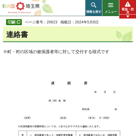
彩の国 埼玉県
緊急・防
情報を探す
メニュー
災
ページ番号：20623
掲載日：2024年5月8日
連絡書
※町・村の区域の被保護者等に対して交付する様式です