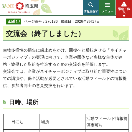
彩の国 埼玉県
緊急・防
情報を探す
メニュー
災
ページ番号：276186
掲載日：2026年3月17日
交流会（終了しました）
生物多様性の損失に歯止めをかけ、回復へと反転させる「ネイチャ
ーポジティブ」の実現に向けて、企業や団体など多様な主体が連
携・協働した取組を推進するための交流会を開催します。
交流会では、企業がネイチャーポジティブに取り組む重要性につい
ての講演や、保全活動が必要とされている活動フィールドの情報提
供、参加者同士の意見交換を行います。
日時、場所
活動フィールド情報提
日にち
場所
供市町村