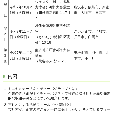
ウェスタ川越（川越地
第
令和7年10月2
方庁舎）4階 大会議室
所沢市、飯能市、新座
1
1日（火曜日）
（川越市新宿町1-17-1
市、入間市、日高市
回
7）
埼佛会館2階 東西会議
第
令和7年11月7
室
さいたま市、草加市、
2
日（金曜日）
（さいたま市浦和区高
戸田市、白岡市
回
砂4-13-18）
第
熊谷地方庁舎4階 大会
令和7年11月2
東松山市、羽生市、北
3
議室
8日（金曜日）
本市、小川町
回
（熊谷市末広3-9-1）
内容
ミニセミナー「ネイチャーポジティブとは」
企業の皆さまがネイチャーポジティブ推進に取り組む意義や先進
的な取組事例などについて紹介します。
市町村による活動フィールドの情報提供
市町村が、企業の皆さまと一緒に保全したいと考えているフィー