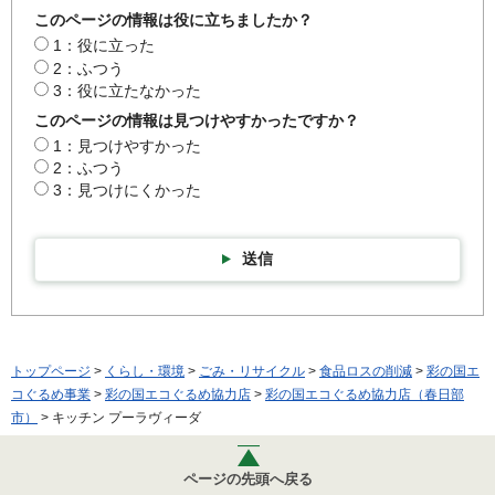
このページの情報は役に立ちましたか？
1：役に立った
2：ふつう
3：役に立たなかった
このページの情報は見つけやすかったですか？
1：見つけやすかった
2：ふつう
3：見つけにくかった
送信
トップページ
>
くらし・環境
>
ごみ・リサイクル
>
食品ロスの削減
>
彩の国エ
コぐるめ事業
>
彩の国エコぐるめ協力店
>
彩の国エコぐるめ協力店（春日部
市）
> キッチン プーラヴィーダ
ページの先頭へ戻る