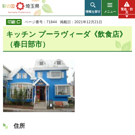
彩の国 埼玉県
緊急・防
情報を探す
メニュー
災
ページ番号：71844
掲載日：2021年12月21日
キッチン プーラヴィーダ《飲食店》
（春日部市）
住所