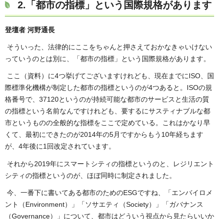
2.「都市の指標」という国際規格があります
登壇者 河野通長
そういった、法律的にここをちゃんと押さえておかなきゃいけない
っていうのとは別に、「都市の指標」という国際規格があります。
ここ（資料）に4つ挙げてございますけれども、現在までにISO、国
際標準化機構が制定した都市の指標というのが4つあると。ISOの規
格番号で、37120というのが持続可能な都市のサービスと生活の質
の指標という名前なんですけれども、要するにサスティナブルな都
市というものの全般的な指標をここで定めている。これはかなり早
くて、最初にできたのが2014年の5月ですからもう10年経ちます
が、4年後に1回改定されています。
それから2019年にスマートシティの指標というのと、レジリエント
シティの指標というのが、ほぼ同時に制定されました。
今、一番下に書いてある都市のためのESGですね、「エンバイロメ
ント（Environment）」「ソサエティ（Society）」「ガバナンス
（Governance）」について、都市はどういう視点から見たらいいか