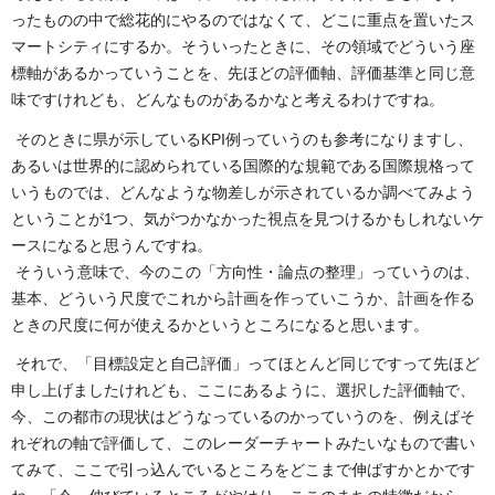
ったものの中で総花的にやるのではなくて、どこに重点を置いたス
マートシティにするか。そういったときに、その領域でどういう座
標軸があるかっていうことを、先ほどの評価軸、評価基準と同じ意
味ですけれども、どんなものがあるかなと考えるわけですね。
そのときに県が示しているKPI例っていうのも参考になりますし、
あるいは世界的に認められている国際的な規範である国際規格って
いうものでは、どんなような物差しが示されているか調べてみよう
ということが1つ、気がつかなかった視点を見つけるかもしれないケ
ースになると思うんですね。
そういう意味で、今のこの「方向性・論点の整理」っていうのは、
基本、どういう尺度でこれから計画を作っていこうか、計画を作る
ときの尺度に何が使えるかというところになると思います。
それで、「目標設定と自己評価」ってほとんど同じですって先ほど
申し上げましたけれども、ここにあるように、選択した評価軸で、
今、この都市の現状はどうなっているのかっていうのを、例えばそ
れぞれの軸で評価して、このレーダーチャートみたいなもので書い
てみて、ここで引っ込んでいるところをどこまで伸ばすかとかです