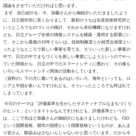
議論をさせていただければと思います。
まず、自己紹介を。今、加藤さんから御紹介いただきましたよう
に、日立製作所に長くおりまして、最初のうちは生産技術研究所と
いうところでものづくりの検討、それから本社機構になりますけれ
ども、日立グループ全体の情報システムを構築・運用する部署にい
て、そこから最後の10年ぐらいは、技術戦略室とか経営企画室とい
ったようなところで新しい事業を育てる、そういった新しい事業の
中で、日立の中でまちづくりを新しい事業にしようというのでやっ
ていた関係から、日立の中でのスマートシティに携わり、その後も
いろいろスマートシティ関係の活動をしています。
（資料の）下の方に書いてあるのはいろいろ、海外といっても、ロ
シアと中国が多いんですけれども、そういったところでも呼ばれて
しまっています。
今日のテーマは「評価基準を生かしたサスティナブルなまちづくり
のヒント」というタイトルなんですけれども、評価基準というの
は、ここで先ほど加藤さんの御紹介にもありましたけれども、ISO
という国際規格、都市の指標という国際規格というものが、あんま
り皆さん、馴染みは少ないんじゃないかと思っています。だから今