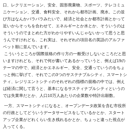
口、レクリエーション、安全、固形廃棄物、スポーツ、テレコミュ
ニケーション、交通、食料安全、それから都市計画、廃水。この並
び方はなんかバラバラみたいで、経済と社会とか都市計画とかって
近いからそっちを合わせて、エネルギーとか水とか、そういうのは
そういうのでまとめた方がわかりやすいんじゃないかって思うと思
うんですけれども、これ実は、それぞれの項目名の英語のアルファ
ベット順に並んでいます。
こういうところが国際規格の作り方の一般受けしないところだと思
いますけれども、それで何が書いてあるかっていうと、例えば19の
テーマの中で、経済とかエネルギー、安全、交通っていうのをちょ
っと例に挙げて、それでこの3つのサステナブルシティ、スマートシ
ティ、レジリエントシティのそれぞれの指標の規格の中では、例え
ば経済に関して言うと、基本になるサスティナブルシティというの
では失業率だとか、人口10万人あたりの企業数や特許出願数。
一方、スマートシティになると、オープンデータ政策を含む市役所
の行政としてどういうデータサービスをしているかとか、スタート
アップ企業がどれくらい生き残れるかとか、ちょっと違った視点が
入ってくる。