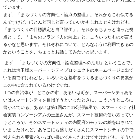
ています。
まず、「まちづくりの方向性・論点の整理」。それからこれ似てる
んですけど、ほとんど同じと言っていいかもしれませんけれども、
「まちづくりの目標設定と自己評価」。それからちょっと違った視
点として、「まちのブランド力の向上」と。こういったものが言え
るかなと思います。それぞれについて、どんなふうに利用できるの
かということを、ちょっとお話してみたいと思います。
まず、「まちづくりの方向性・論点整理への活用」ということで、
これは埼玉版スーパー・シティプロジェクトのホームページに出て
いる図ですけれども、いろいろな都市をつくるまちづくりの要素が
この中に含まれているわけですね。
1つの自治体が、どこかの市、あるいは町が、スーパーシティある
いはスマートシティを目指そうといったときに、こういうところに
書かれている、あるいは第1回のこの公開講座で、スマートシティ社
会実装コンソーシアムの土屋さんが、スマート技術の使い方ってい
うところで、そのスマートシティの内閣府のモデルの絵を出されて
いましたけれど、あそこにも盛りだくさんにスマートシティの中で
考えられる要素がいっぱい書いてあったわけですけれども、そうい