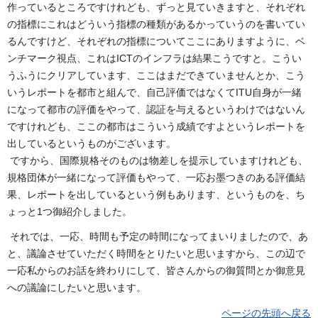
作っているところですけれども、ずっと見ていきますと、それぞれ
の指標にこれはどういう指標の種類があるかっていうのを書いてい
るんですけど、それぞれの指標についてここにありますように、ベ
ンチマーク視点、これはICTのインフラは結果こうですと。こうい
うふうにクリアしています、ここはまだできていませんとか、こう
いうレポートを都市と組んで、自己評価ではなくてITU自身が一緒
になって都市の評価をやって、認証を与えるというわけではないん
ですけれども、ここの都市はこういう成績ですよというレポートを
出しているというものがございます。
ですから、国際規格そのものは物差しを提示していますけれども、
規格団体が一緒になって評価もやって、一応お墨つきのある評価結
果、レポートを出しているという例もあります、というものを、ち
ょっと1つ御紹介しました。
それでは、一応、時間も予定の時間になってまいりましたので、あ
と、議論させていただく時間をとりたいと思いますから、この辺で
一応私からのお話を終わりにして、皆さんからの御質問とか御意見
への議論にしたいと思います。
ページの先頭へ戻る