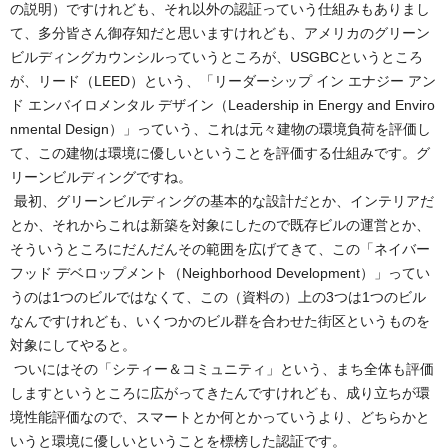
の説明）ですけれども、それ以外の認証っていう仕組みもありまし
て、多分皆さん御存知だと思いますけれども、アメリカのグリーン
ビルディングカウンシルっていうところが、USGBCというところ
が、リード（LEED）という、「リーダーシップ イン エナジー アン
ド エンバイロメンタル デザイン（Leadership in Energy and Enviro
nmental Design）」っていう、これは元々建物の環境負荷を評価し
て、この建物は環境に優しいということを評価する仕組みです。グ
リーンビルディングですね。
最初、グリーンビルディングの基本的な設計だとか、インテリアだ
とか、それからこれは新築を対象にしたので既存ビルの運営とか、
そういうところにだんだんその範囲を広げてきて、この「ネイバー
フッド デベロップメント（Neighborhood Development）」ってい
うのは1つのビルではなくて、この（資料の）上の3つは1つのビル
なんですけれども、いくつかのビル群を合わせた街区というものを
対象にしてやると。
ついにはその「シティー＆コミュニティ」という、まち全体も評価
しますというところに広がってきたんですけれども、成り立ちが環
境性能評価なので、スマートとか何とかっていうより、どちらかと
いうと環境に優しいということを標榜した認証です。