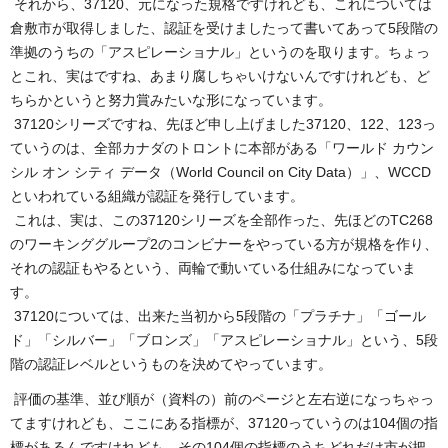
それから、37120、元になった規格ですけれども、これについては
倉敷市が取得しました、認証を受けましたって書いてあって5段階の
準拠のうちの「アスピレーショナル」というのを取ります。ちょっ
とこれ、実はですね、あまり腐しちゃいけないんですけれども、ど
ちらかというと努力賞みたいな形になっています。
37120シリーズですね、先ほど申し上げました37120、122、123っ
ていうのは、全部カナダのトロントに本部がある「ワールド カウン
シル オン シティ データ（World Council on City Data）」、WCCD
といわれている組織が認証を発行しています。
これは、実は、この37120シリーズを全部作った、先ほどのTC268
のワーキンググループ2のコンビナーをやっている方が規格を作り、
それの認証もやるという、両輪で動いている仕組みになっていま
す。
37120については、出来た当初から5段階の「プラチナ」「ゴール
ド」「シルバー」「ブロンズ」「アスピレーショナル」という、5段
階の認証レベルというものを決めてやっています。
評価の基準、並び順が（資料の）前のページと左右逆になっちゃっ
てますけれども、ここにある指標が、37120っていうのは104個の指
標があるんですけれども、その104個の指標のうちどれだけ市が把