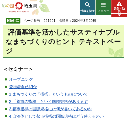
彩の国 埼玉県
緊急・防
情報を探す
メニュー
災
ページ番号：251691
掲載日：2024年3月29日
評価基準を活かしたサスティナブル
なまちづくりのヒント テキストペー
ジ
＜セミナー＞
オープニング
登壇者自己紹介
1.まちづくりの「指標」というものについて
2.「都市の指標」という国際規格があります
3.都市指標の国際規格には何が書いてあるのか
4.自治体として都市指標の国際規格はどう使えるのか