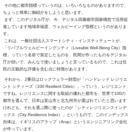
その他に都市指標っていうのは、いろいろなものがありますので、
ちょっと簡単に御紹介をしようと思います。
まず、このデジタル庁が、今、デジタル田園都市国家構想で活用促
進しています地域幸福度、ウェルビーイング指標というのがありま
す。
これは、一般社団法人スマートシティ・インスティテュートが、
「リバブルウェルビーイングシティ（Liveable Well-Being City）指
標」っていう名前で策定したものを、民間が作ったものをデジタル
庁が担いで、みんなで使いましょうと言っているもので、これは住
民の主観的な評価を含む点に特徴があります。
それから、2番目はロックフェラー財団が「ハンドレッド レジリエ
ント シティーズ（100 Resilient Cities）」っていう、レジリエント
ですね。レジリエンスに関する取組の優れた都市を、世界で100の
都市を選んで、日本は富山市と北九州市が選ばれていたと思います
けれども、それを選ぶ際に使ったのが「シティレジリエンスインデ
ックス（City Resilience Index）」というもので、このインデックス
自体は、イギリスのアラップ（Arup）というエンジニアリング会社
が作っています。