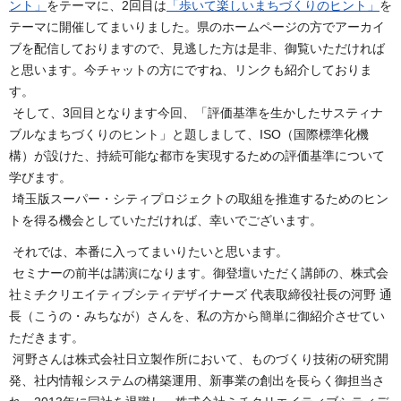
ント」
をテーマに、2回目は
「歩いて楽しいまちづくりのヒント」
を
テーマに開催してまいりました。県のホームページの方でアーカイ
ブを配信しておりますので、見逃した方は是非、御覧いただければ
と思います。今チャットの方にですね、リンクも紹介しておりま
す。
そして、3回目となります今回、「評価基準を生かしたサスティナ
ブルなまちづくりのヒント」と題しまして、ISO（国際標準化機
構）が設けた、持続可能な都市を実現するための評価基準について
学びます。
埼玉版スーパー・シティプロジェクトの取組を推進するためのヒン
トを得る機会としていただければ、幸いでございます。
それでは、本番に入ってまいりたいと思います。
セミナーの前半は講演になります。御登壇いただく講師の、株式会
社ミチクリエイティブシティデザイナーズ 代表取締役社長の河野 通
長（こうの・みちなが）さんを、私の方から簡単に御紹介させてい
ただきます。
河野さんは株式会社日立製作所において、ものづくり技術の研究開
発、社内情報システムの構築運用、新事業の創出を長らく御担当さ