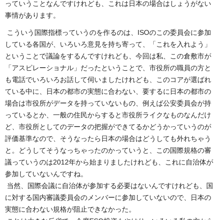
っていうことなんですけれども、これは日本の場合はしょうがない
事情があります。
こういう国際指標っていうのを作るのは、ISOのこの委員会に参加
している各国が、いろいろ意見を持ち寄って、「これを入れよう」
ということで議論をするんですけれども、今回は私、この倉敷市が
「アスピレーショナル」だったということで、市役所の職員の方と
も電話でいろいろお話して伺いましたけれども、このコアが選ばれ
ている中に、日本の都市の実態に合わない、要するに日本の都市の
場合は市役所がデータを持っていないもの、例えば公安委員会が持
っているとか、一般の住民からすると市役所ライクなものなんだけ
ど、市役所としてのデータの把握ができてるかどうかっていうのが
評価基準なので、そうなったら日本の場合はどうしても外れちゃう
と。どうしてそうなっちゃったのかっていうと、この国際規格の審
議っていうのは2012年から始まりましたけれども、これに自治体が
参加していないんですね。
当然、国際会議に自治体が参加する必要はないんですけれども、国
に対する国内審議委員会のメンバーに参加していないので、日本の
実態に合わない規格が阻止できなかった。