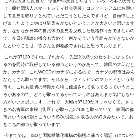
これは大きな反省で、今度ESG投資もやはり、いろいろ私の方から
（一般社団法人スマートシティ社会実装）コンソーシアムにお願い
して意見を取りまとめていただこうとしたんですけど、冒頭申し上
げましたようにやはり馴染みがないということが大きいと思います
が、なかなか日本の自治体の意見を反映した規格作りができないの
で、今日の議論の機会も含めて、何かそういう仕組みができないか
なということは、皆さんと御相談できればと思っております。
これが37120ですね。それから、先ほどの3つのセットになってい
るのを同時に取得している都市というのがあって、韓国の大邱だと
か、カナダ、これWCCDがカナダにあるので、カナダの都市はみん
なたくさん取ってます。それから、フィリピンのマカティという都
市も、これも最初の時期から特に優遇されて取ってるっていうとこ
ろがあるので、どこが取ってるかっていうのはあんまり気にしない
方がいいと思います。それで、大邱は37120だけじゃなくて、さっ
きの名古屋の東桜（街区）が取った37106も取っていて、韓国の都
市というのは割とこういうISOの認証を取るのが好きみたいで、あ
ちこちの都市が取っています。
今まででは、ISOと国際標準化機構の指標に基づく認証（について