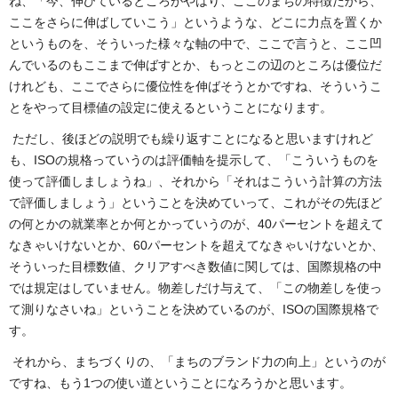
ね、「今、伸びているところがやはり、ここのまちの特徴だから、
ここをさらに伸ばしていこう」というような、どこに力点を置くか
というものを、そういった様々な軸の中で、ここで言うと、ここ凹
んでいるのもここまで伸ばすとか、もっとこの辺のところは優位だ
けれども、ここでさらに優位性を伸ばそうとかですね、そういうこ
とをやって目標値の設定に使えるということになります。
ただし、後ほどの説明でも繰り返すことになると思いますけれど
も、ISOの規格っていうのは評価軸を提示して、「こういうものを
使って評価しましょうね」、それから「それはこういう計算の方法
で評価しましょう」ということを決めていって、これがその先ほど
の何とかの就業率とか何とかっていうのが、40パーセントを超えて
なきゃいけないとか、60パーセントを超えてなきゃいけないとか、
そういった目標数値、クリアすべき数値に関しては、国際規格の中
では規定はしていません。物差しだけ与えて、「この物差しを使っ
て測りなさいね」ということを決めているのが、ISOの国際規格で
す。
それから、まちづくりの、「まちのブランド力の向上」というのが
ですね、もう1つの使い道ということになろうかと思います。