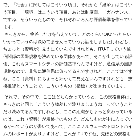
で、「社会」に関してはこういう項目、それから「経済」はこうい
う項目、「環境」はこういう項目、あとは制度面、「ガバナンス」
ですね。そういったもので、それぞれいろんな評価基準を作ってい
ます。
さっきから、物差しだけを与えていて、どのくらいOKだったらい
いかっていうのは決めてませんっていうお話をしましたけれども、
ちょっと（資料が）見えにくいんですけれども、ITU-Tっていう通
信関係の国際規格を決めている団体があって、そこが出している評
価、これもスマートシティの評価基準なんですけど、通信系の国際
規格なので、非常に通信系に偏ってるんですけれど、ここではです
ね、ここ（資料）にちょっと細かくて見えないんですけれども、技
術推奨ということで、こういうもの（指標）が出されています。
それで、その中で、ここはどちらかっていうと、この規格自体は、
さっきのと同じ「こういう物差しで測りましょうね」っていうこと
だけ決めてるんですけれども、ここの組織がちょっと変わっている
のは、これ（資料）が規格そのもので、どんなものが中に入ってい
るかっていうのが書いてあって、ここにノルウェーのトロントハイ
ムのレポートがありますけど、これがITUですね、先ほどの規格を