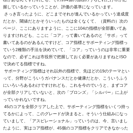
握しているかっていうことが、評価の基準になっています。
さっき言ったように、どこまでそれが進んでいるかっていう達成度
だとか、閾値だとかそういったものは全くなくて、（資料の）次の
ページ、ここにありますように、ここに104の指標が全部書いてあ
りますけれども、ここに「コア」って書いてあるのと「サポ」って
書いてあるのがあるんですけど、コア指標とサポーティング指標っ
ていう2種類の手法を決めていて、「コア」っていうのは非常に重要
なので、必ずこれは市役所で把握しておく必要がありますねとISO
で決めてる指標ですね。
サポーティング指標はそれ以外の指標で、先ほどの19のテーマとい
って、分野がこういうガバナンスだとか健康だとか、こういうふう
にいろいろあるわけですけれども、これを今のでいうと、まずコア
が全部クリアしていないと、次の「ブロンズ」「シルバー」に上が
っていかれないですね。
45のコアを全部クリアした上で、サポーティング指標をいくつ持っ
てるかによって、このグレードが決まると。そういう仕組みになっ
ていまして、「アスピレーショナル」っていうのは、今、言いまし
たように、実はコア指標が、45個のコア指標をクリアできなかった