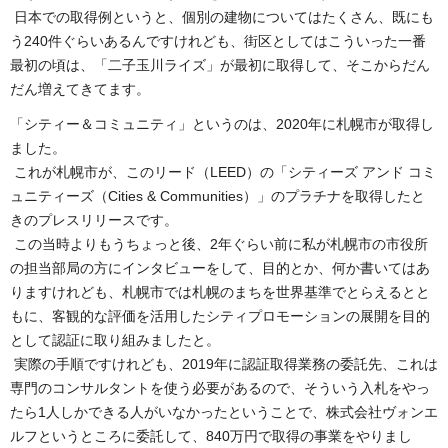
日本での取得例というと、個別の建物についてはたくさん、既にも
う240件ぐらいあるんですけれども、街区としてはこういった一番
最初の頃は、「二子玉川ライズ」が最初に取得して、そこからだん
だん増えてきてます。
「シティー＆コミュニティ」というのは、2020年に札幌市が取得し
ました。
これが札幌市が、このリード（LEED）の「シティーズ アンド コミ
ュニティーズ（Cities & Communities）」のプラチナを取得したと
きのプレスリリースです。
この当時よりもうちょっと後、2年ぐらい前に私が札幌市の市役所
の担当部局の方にインタビューをして、目的とか、何か書いてはあ
りますけれども、札幌市では札幌のまちを世界基準でとらえるとと
もに、客観的な評価を活用したシティプロモーションの展開を目的
として認証に取り組みましたと。
実際の手順ですけれども、2019年に認証取得業務の委託先、これは
専門のコンサルタントを使う必要があるので、そういう入札をやっ
たら1人しかできる人がいなかったということで、株式会社ヴォンエ
ルフというところに委託して、840万円で取得の事業をやりまし