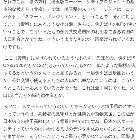
それでこれ、県の方針（埼玉版スーパー・シティプロジェクトの基
本的な考え方（骨格））では、埼玉県のスーパー・シティは「コン
パクト」「スマート」「レジリエント」ということで、それに対し
てここ（資料）にあるような小分類、さらに、例えばそのKPIの例と
いうことで、こういったものが公共交通機関の利用をできる範囲の
人口割合とかですね、そういうようなものが一応挙げられているわ
けですね。
ここ（資料）に挙げられているようなものを、先ほどの、例えばIS
Oの37120だとか122だとかっていったもので、似たような指標が入
ってるかというのをちょっと見てみると、一応例えば徒歩圏という
か、公共交通が使える人たちの人口の比率なんていうのは、こうい
うところに一応入っているとかですね。これは全く同じですね、人
口1人当たりの域内総生産とか。
それで、スマートっていうのが、どちらかというと埼玉県のスマー
トっていうのは、高齢者の見守りとか健康とか買物支援、この辺が
日本独自の少子高齢化という背景の中でのですね、日本のスマート
シティっていうのはいわゆる共助のデジタル化みたいなところがあ
りますから、そういったところに重点が置かれているので、国際規