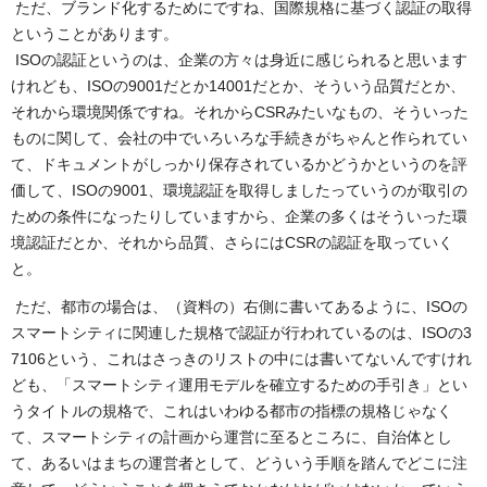
ただ、ブランド化するためにですね、国際規格に基づく認証の取得
ということがあります。
ISOの認証というのは、企業の方々は身近に感じられると思います
けれども、ISOの9001だとか14001だとか、そういう品質だとか、
それから環境関係ですね。それからCSRみたいなもの、そういった
ものに関して、会社の中でいろいろな手続きがちゃんと作られてい
て、ドキュメントがしっかり保存されているかどうかというのを評
価して、ISOの9001、環境認証を取得しましたっていうのが取引の
ための条件になったりしていますから、企業の多くはそういった環
境認証だとか、それから品質、さらにはCSRの認証を取っていく
と。
ただ、都市の場合は、（資料の）右側に書いてあるように、ISOの
スマートシティに関連した規格で認証が行われているのは、ISOの3
7106という、これはさっきのリストの中には書いてないんですけれ
ども、「スマートシティ運用モデルを確立するための手引き」とい
うタイトルの規格で、これはいわゆる都市の指標の規格じゃなく
て、スマートシティの計画から運営に至るところに、自治体とし
て、あるいはまちの運営者として、どういう手順を踏んでどこに注