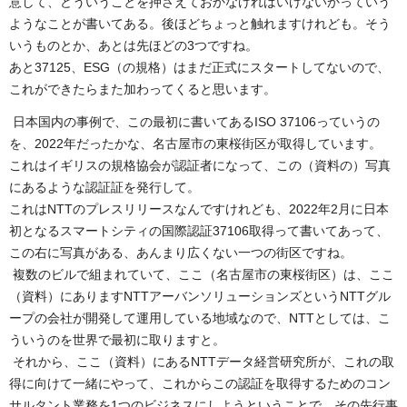
意して、どういうことを押さえておかなければいけないかっていう
ようなことが書いてある。後ほどちょっと触れますけれども。そう
いうものとか、あとは先ほどの3つですね。
あと37125、ESG（の規格）はまだ正式にスタートしてないので、
これができたらまた加わってくると思います。
日本国内の事例で、この最初に書いてあるISO 37106っていうの
を、2022年だったかな、名古屋市の東桜街区が取得しています。
これはイギリスの規格協会が認証者になって、この（資料の）写真
にあるような認証証を発行して。
これはNTTのプレスリリースなんですけれども、2022年2月に日本
初となるスマートシティの国際認証37106取得って書いてあって、
この右に写真がある、あんまり広くない一つの街区ですね。
複数のビルで組まれていて、ここ（名古屋市の東桜街区）は、ここ
（資料）にありますNTTアーバンソリューションズというNTTグル
ープの会社が開発して運用している地域なので、NTTとしては、こ
ういうのを世界で最初に取りますと。
それから、ここ（資料）にあるNTTデータ経営研究所が、これの取
得に向けて一緒にやって、これからこの認証を取得するためのコン
サルタント業務を1つのビジネスにしようということで、その先行事