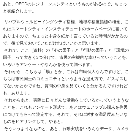
あと、OECDのレジリエンスシティというものがあるので、ちょっ
と御紹介します。
リバブルウェルビーイングシティ指標、地域幸福度指標の概念、こ
れはスマートシティ・インスティテュートのホームページに書いて
ありますので、ちょっと中身を細かく言っていると時間がかかるの
で、後で見ておいていただければいいかと思います。
それで、ここ（資料）の「心の因子」と「行動の因子」と「環境の
因子」って大きく3つ分けて、市民の主観的な幸せっていうことを、
いろいろアンケートやなんかを使って調べます。
それから、こちらは「場」とか、これは市民個人なんですけど、こ
ちらは市民同士のコミュニティというような捉え方で、ギスギスし
てないかとかですね、質問の中身を見ていくと分かるんですけれど
も、あります。
それからあと、実際に日々どんな活動をしているかっていうような
ことを、これもアンケート形式で、あとはウェアラブル端末を住民
につけてもらって測定する。それで、それに対する満足度みたいな
ものをヒアリングして、やると。
そういうようなものと、あと、行動実績をいろんなデータ、カメラ