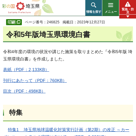
彩の国 埼玉県
緊急・防
情報を探す
メニュー
災
ページ番号：246825
掲載日：2023年12月27日
令和5年版埼玉県環境白書
令和4年度の環境の状況や講じた施策を取りまとめた『令和5年版 埼
玉県環境白書』を作成しました。
表紙（PDF：2,133KB）
刊行にあたって（PDF：760KB）
目次（PDF：498KB）
特集
特集1 埼玉県地球温暖化対策実行計画（第2期）の改正 ～カー