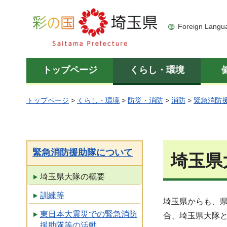
彩の国 埼玉県
Foreign Langu
トップページ
くらし・環境
トップページ
>
くらし・環境
>
防災・消防
>
消防
>
緊急消防
緊急消防援助隊について
埼玉県
埼玉県大隊の概要
訓練等
埼玉県からも、
東日本大震災での緊急消防
合、埼玉県大隊
援助隊等の活動