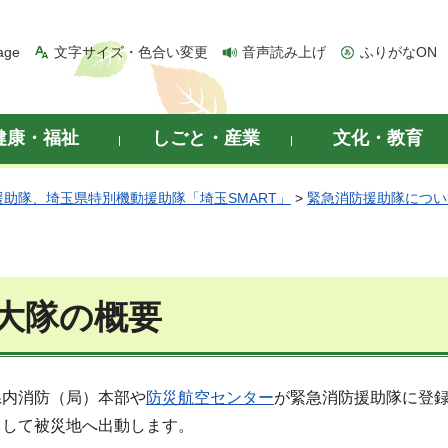
age
文字サイズ・色合い変更
音声読み上げ
ふりがなON
健康・福祉
しごと・産業
文化・教育
援助隊、埼玉県特別機動援助隊「埼玉SMART」
>
緊急消防援助隊につい
大隊の概要
県内消防（局）本部や
防災航空センター
が緊急消防援助隊に登
として被災地へ出動します。