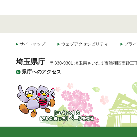
サイトマップ
ウェブアクセシビリティ
プライ
埼玉県庁
〒330-9301 埼玉県さいたま市浦和区高砂三
県庁へのアクセス
「コバトン」&「さいた
まっち」