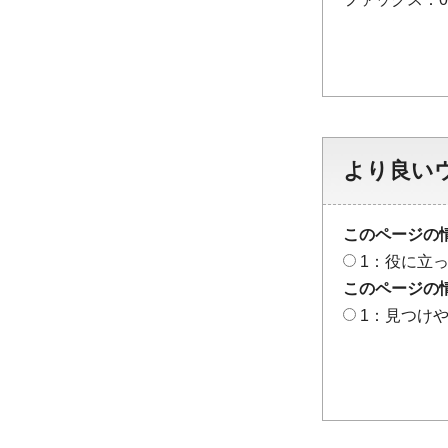
より良い
このページの
1：役に立
このページの
1：見つけ