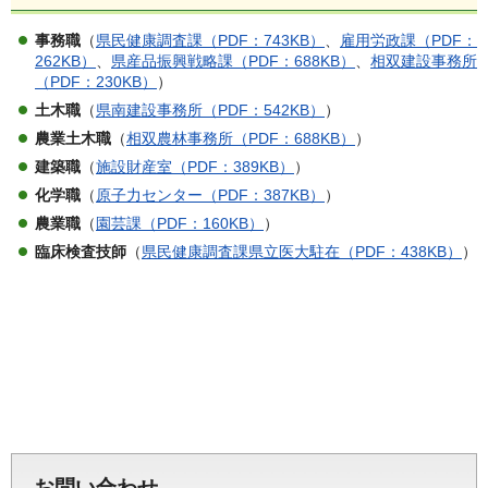
事務職
（
県民健康調査課（PDF：743KB）
、
雇用労政課（PDF：
262KB）
、
県産品振興戦略課（PDF：688KB）
、
相双建設事務所
（PDF：230KB）
）
土木職
（
県南建設事務所（PDF：542KB）
）
農業土木職
（
相双農林事務所（PDF：688KB）
）
建築職
（
施設財産室（PDF：389KB）
）
化学職
（
原子力センター（PDF：387KB）
）
農業職
（
園芸課（PDF：160KB）
）
臨床検査技師
（
県民健康調査課県立医大駐在（PDF：438KB）
）
お問い合わせ