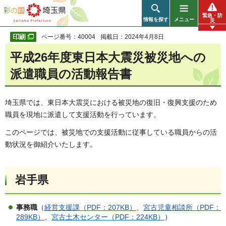
彩の国 埼玉県
緊急・防
情報を探す
メニュー
災
ページ番号：40004
掲載日：2024年4月8日
平成26年度東日本大震災被災地への
派遣職員の活動報告書
埼玉県では、東日本大震災における被災地の復旧・復興支援のため
職員を現地に派遣して支援活動を行っています。
このページでは、被災地での支援活動に従事している職員からの活
動状況を御紹介いたします。
岩手県
事務職
（
経営支援課（PDF：207KB）
、
宮古児童相談所（PDF：
289KB）
、
宮古土木センター（PDF：224KB）
）