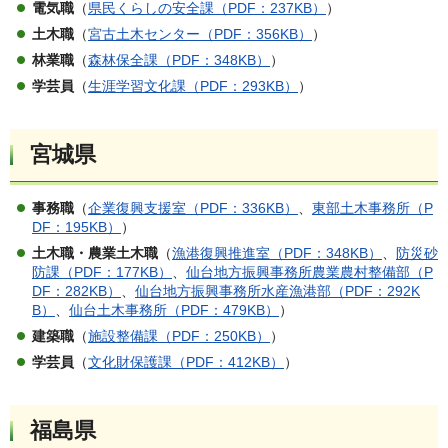
電気職
（
県民くらしの安全課（PDF：237KB）
）
土木職
（
宮古土木センター（PDF：356KB）
）
林業職
（
森林保全課（PDF：348KB）
）
学芸員
（
生涯学習文化課（PDF：293KB）
）
宮城県
事務職
（
企業復興支援室（PDF：336KB）
、
東部土木事務所（P
DF：195KB）
）
土木職・農業土木職
（
漁港復興推進室（PDF：348KB）
、
防災砂
防課（PDF：177KB）
、
仙台地方振興事務所農業農村整備部（P
DF：282KB）
、
仙台地方振興事務所水産漁港部（PDF：292K
B）
、
仙台土木事務所（PDF：479KB）
）
建築職
（
施設整備課（PDF：250KB）
）
学芸員
（
文化財保護課（PDF：412KB）
）
福島県