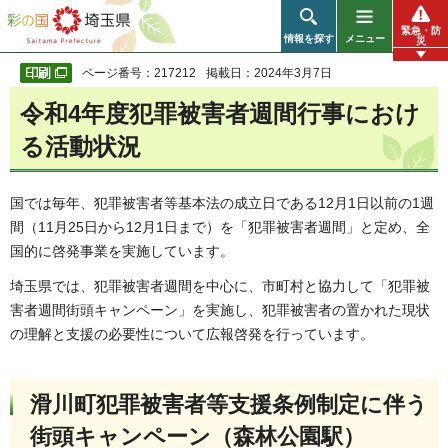
彩の国 埼玉県
緊急・防
情報を探す
メニュー
災
ページ番号：217212
掲載日：2024年3月7日
令和4年度犯罪被害者週間行事におけ
る活動状況
国では毎年、犯罪被害者等基本法の成立日である12月1日以前の1週
間（11月25日から12月1日まで）を「犯罪被害者週間」と定め、全
国的に啓発事業を実施しています。
埼玉県では、犯罪被害者週間を中心に、市町村と協力して「犯罪被
害者週間街頭キャンペーン」を実施し、犯罪被害者の置かれた現状
の理解と支援の必要性について広報啓発を行っています。
滑川町犯罪被害者等支援条例制定に伴う
街頭キャンペーン（森林公園駅）