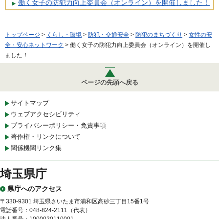
働く女子の防犯力向上委員会（オンライン）を開催しました！
トップページ
>
くらし・環境
>
防犯・交通安全
>
防犯のまちづくり
>
女性の安
全・安心ネットワーク
> 働く女子の防犯力向上委員会（オンライン）を開催し
ました！
ページの先頭へ戻る
サイトマップ
ウェブアクセシビリティ
プライバシーポリシー・免責事項
著作権・リンクについて
関係機関リンク集
埼玉県庁
県庁へのアクセス
〒330-9301 埼玉県さいたま市浦和区高砂三丁目15番1号
電話番号：048-824-2111（代表）