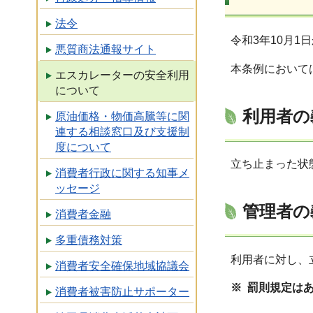
法令
令和3年10月1
悪質商法通報サイト
本条例において
エスカレーターの安全利用
について
利用者の義
原油価格・物価高騰等に関
連する相談窓口及び支援制
度について
立ち止まった状
消費者行政に関する知事メ
ッセージ
管理者の義
消費者金融
多重債務対策
利用者に対し、
消費者安全確保地域協議会
※ 罰則規定は
消費者被害防止サポーター