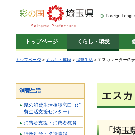
彩の国 埼玉県
Foreign Langu
トップページ
くらし・環境
トップページ
>
くらし・環境
>
消費生活
> エスカレーターの
消費生活
エスカ
県の消費生活相談窓口（消
費生活支援センター）
消費者支援・消費者教育
「埼玉
行政処分・指導情報