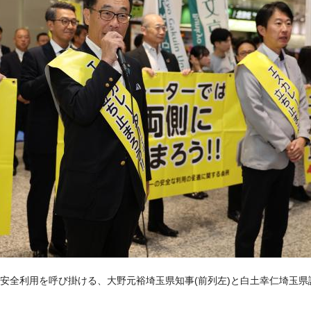
安全利用を呼び掛ける、大野元裕埼玉県知事(前列左)と白土幸仁埼玉県議