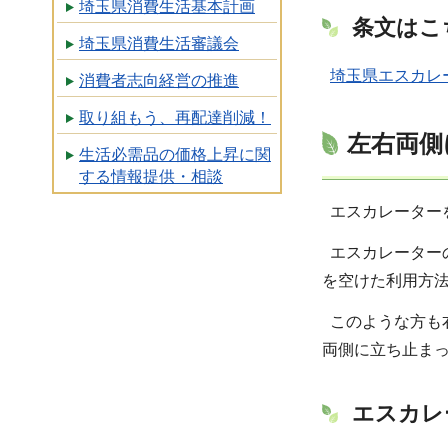
埼玉県消費生活基本計画
条文はこ
埼玉県消費生活審議会
埼玉県エスカレー
消費者志向経営の推進
取り組もう、再配達削減！
左右両側
生活必需品の価格上昇に関
する情報提供・相談
エスカレーター
エスカレーター
を空けた利用方
このような方も
両側に立ち止ま
エスカレ