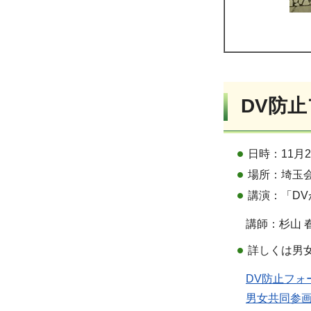
DV防
日時：11月
場所：埼玉会
講演：「D
講師：杉山 
詳しくは男
DV防止フォー
男女共同参