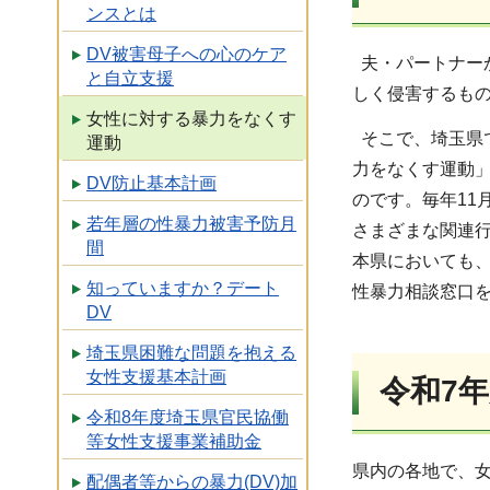
ンスとは
DV被害母子への心のケア
夫・パートナー
と自立支援
しく侵害するも
女性に対する暴力をなくす
そこで、埼玉県
運動
力をなくす運動
DV防止基本計画
のです。毎年11
若年層の性暴力被害予防月
さまざまな関連
間
本県においても
知っていますか？デート
性暴力相談窓口
DV
埼玉県困難な問題を抱える
女性支援基本計画
令和7
令和8年度埼玉県官民協働
等女性支援事業補助金
県内の各地で、
配偶者等からの暴力(DV)加