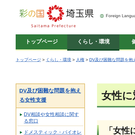
彩の国 埼玉県
Foreign Langu
トップページ
くらし・環境
トップページ
>
くらし・環境
>
人権
>
DV及び困難な問題を抱
DV及び困難な問題を抱え
女性に
る女性支援
DV相談や女性相談に関す
る窓口
「女性
ドメスティック・バイオレ