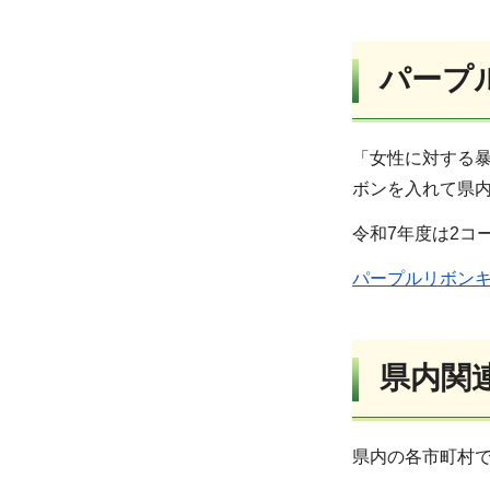
パープ
「女性に対する
ボンを入れて県
令和7年度は2コ
パープルリボンキ
県内関
県内の各市町村