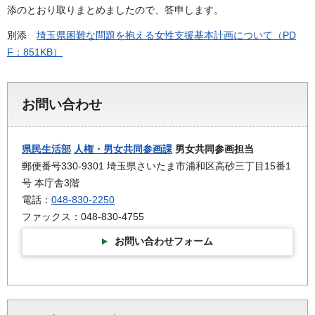
添のとおり取りまとめましたので、答申します。
別添
埼玉県困難な問題を抱える女性支援基本計画について（PD
F：851KB）
お問い合わせ
県民生活部
人権・男女共同参画課
男女共同参画担当
郵便番号330-9301 埼玉県さいたま市浦和区高砂三丁目15番1
号 本庁舎3階
電話：
048-830-2250
ファックス：048-830-4755
お問い合わせフォーム