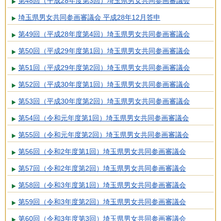
第48回（平成28年度第3回）埼玉県男女共同参画審議会
埼玉県男女共同参画審議会 平成28年12月答申
第49回（平成28年度第4回）埼玉県男女共同参画審議会
第50回（平成29年度第1回）埼玉県男女共同参画審議会
第51回（平成29年度第2回）埼玉県男女共同参画審議会
第52回（平成30年度第1回）埼玉県男女共同参画審議会
第53回（平成30年度第2回）埼玉県男女共同参画審議会
第54回（令和元年度第1回）埼玉県男女共同参画審議会
第55回（令和元年度第2回）埼玉県男女共同参画審議会
第56回（令和2年度第1回）埼玉県男女共同参画審議会
第57回（令和2年度第2回）埼玉県男女共同参画審議会
第58回（令和3年度第1回）埼玉県男女共同参画審議会
第59回（令和3年度第2回）埼玉県男女共同参画審議会
第60回（令和3年度第3回）埼玉県男女共同参画審議会