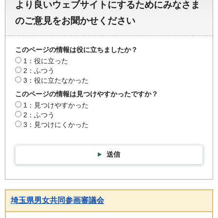
より良いウェブサイトにするためにみなさま
のご意見をお聞かせください
このページの情報は役に立ちましたか？
1：役に立った
2：ふつう
3：役に立たなかった
このページの情報は見つけやすかったですか？
1：見つけやすかった
2：ふつう
3：見つけにくかった
送信
埼玉県男女共同参画審議会