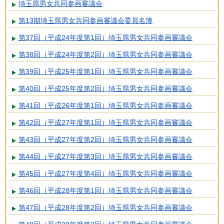
埼玉県男女共同参画審議会
第13期埼玉県男女共同参画審議会委員名簿
第37回（平成24年度第1回）埼玉県男女共同参画審議会
第38回（平成24年度第2回）埼玉県男女共同参画審議会
第39回（平成25年度第1回）埼玉県男女共同参画審議会
第40回（平成25年度第2回）埼玉県男女共同参画審議会
第41回（平成26年度第1回）埼玉県男女共同参画審議会
第42回（平成27年度第1回）埼玉県男女共同参画審議会
第43回（平成27年度第2回）埼玉県男女共同参画審議会
第44回（平成27年度第3回）埼玉県男女共同参画審議会
第45回（平成27年度第4回）埼玉県男女共同参画審議会
第46回（平成28年度第1回）埼玉県男女共同参画審議会
第47回（平成28年度第2回）埼玉県男女共同参画審議会