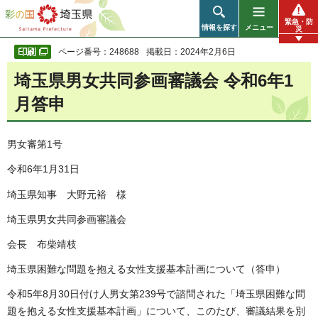
彩の国 埼玉県
緊急・防
情報を探す
メニュー
災
ページ番号：248688
掲載日：2024年2月6日
埼玉県男女共同参画審議会 令和6年1
月答申
男女審第1号
令和6年1月31日
埼玉県知事 大野元裕 様
埼玉県男女共同参画審議会
会長 布柴靖枝
埼玉県困難な問題を抱える女性支援基本計画について（答申）
令和5年8月30日付け人男女第239号で諮問された「埼玉県困難な問
題を抱える女性支援基本計画」について、このたび、審議結果を別