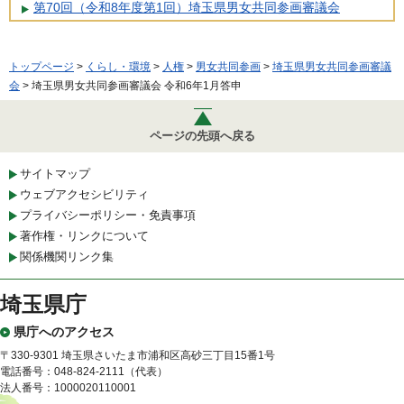
第70回（令和8年度第1回）埼玉県男女共同参画審議会
トップページ
>
くらし・環境
>
人権
>
男女共同参画
>
埼玉県男女共同参画審議
会
> 埼玉県男女共同参画審議会 令和6年1月答申
ページの先頭へ戻る
サイトマップ
ウェブアクセシビリティ
プライバシーポリシー・免責事項
著作権・リンクについて
関係機関リンク集
埼玉県庁
県庁へのアクセス
〒330-9301 埼玉県さいたま市浦和区高砂三丁目15番1号
電話番号：048-824-2111（代表）
法人番号：1000020110001