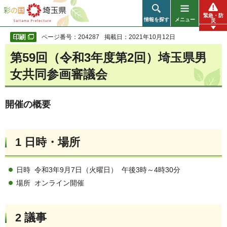
彩の国 埼玉県
緊急・防
情報を探す
メニュー
災
ページ番号：204287
掲載日：2021年10月12日
第59回（令和3年度第2回）埼玉県男
女共同参画審議会
開催の概要
1 日時・場所
日時 令和3年9月7日（火曜日） 午後3時～4時30分
場所 オンライン開催
2 議事