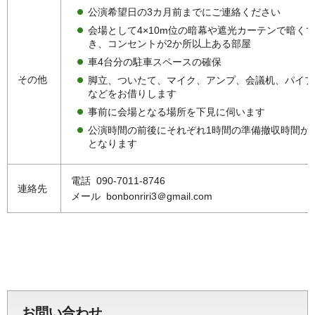
公演希望日の3カ月前までにご連絡ください
会場として4×10m位の暗幕や遮光カーテンで暗く
き、コンセントが2か所以上ある部屋
車4台分の駐車スペースの確保
その他
脚立、ついたて、マイク、アンプ、会議机、パイプ
などをお借りします
事前に会場となる場所を下見に伺います
公演時間の前後にそれぞれ1時間の準備撤収時間が
となります
電話 090-7011-8746
連絡先
メール bonbonriri3＠gmail.com
お問い合わせ