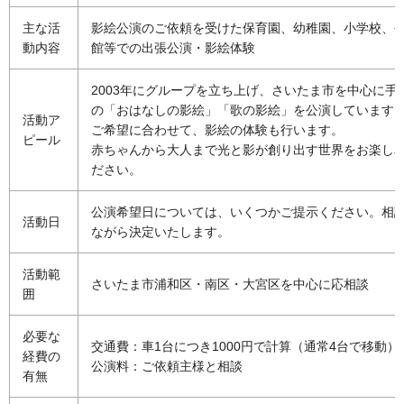
主な活
影絵公演のご依頼を受けた保育園、幼稚園、小学校、
動内容
館等での出張公演・影絵体験
2003年にグループを立ち上げ、さいたま市を中心に手
の「おはなしの影絵」「歌の影絵」を公演しています
活動ア
ご希望に合わせて、影絵の体験も行います。
ピール
赤ちゃんから大人まで光と影が創り出す世界をお楽し
ださい。
公演希望日については、いくつかご提示ください。相
活動日
ながら決定いたします。
活動範
さいたま市浦和区・南区・大宮区を中心に応相談
囲
必要な
交通費：車1台につき1000円で計算（通常4台で移動）
経費の
公演料：ご依頼主様と相談
有無