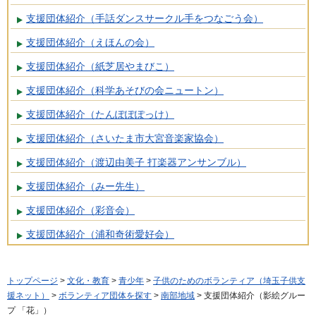
支援団体紹介（手話ダンスサークル手をつなごう会）
支援団体紹介（えほんの会）
支援団体紹介（紙芝居やまびこ）
支援団体紹介（科学あそびの会ニュートン）
支援団体紹介（たんぽぽぽっけ）
支援団体紹介（さいたま市大宮音楽家協会）
支援団体紹介（渡辺由美子 打楽器アンサンブル）
支援団体紹介（みー先生）
支援団体紹介（彩音会）
支援団体紹介（浦和奇術愛好会）
トップページ
>
文化・教育
>
青少年
>
子供のためのボランティア（埼玉子供支
援ネット）
>
ボランティア団体を探す
>
南部地域
> 支援団体紹介（影絵グルー
プ 「花」）