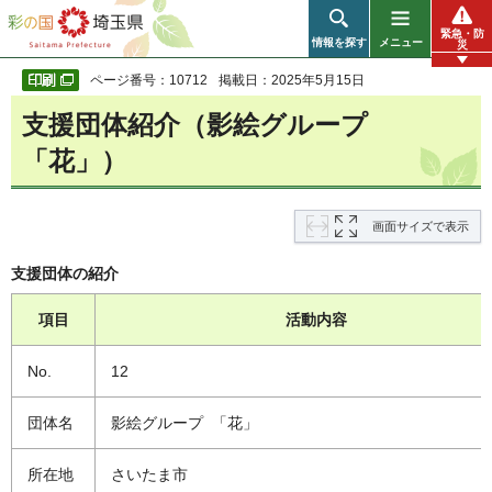
彩の国 埼玉県
緊急・防
情報を探す
メニュー
災
ページ番号：10712
掲載日：2025年5月15日
支援団体紹介（影絵グループ
「花」）
画面サイズで表示
支援団体の紹介
項目
活動内容
No.
12
団体名
影絵グループ 「花」
所在地
さいたま市