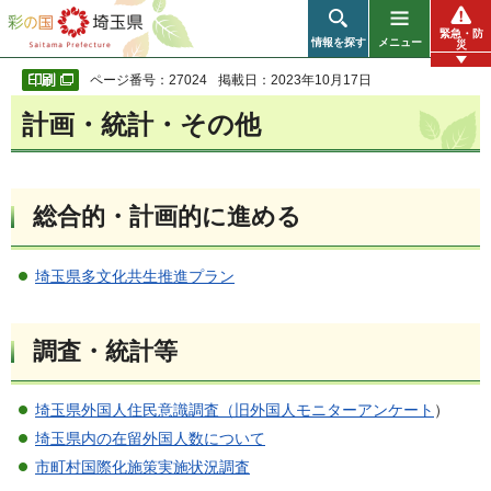
彩の国 埼玉県
緊急・防
情報を探す
メニュー
災
ページ番号：27024
掲載日：2023年10月17日
計画・統計・その他
総合的・計画的に進める
埼玉県多文化共生推進プラン
調査・統計等
埼玉県外国人住民意識調査（旧外国人モニターアンケート
）
埼玉県内の在留外国人数について
市町村国際化施策実施状況調査