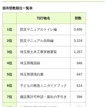
頒布部数順位一覧表
刊行物名
部数
1位
防災マニュアルトイレ編
3,686
2位
防災マニュアル自助編
3,224
3位
埼玉県土木工事実務要覧
1,267
4位
埼玉県職員録
946
5位
埼玉県環境白書
647
6位
子どもの救急ミニガイドブック
614
7位
建設業許可申請・届出の手引き
386