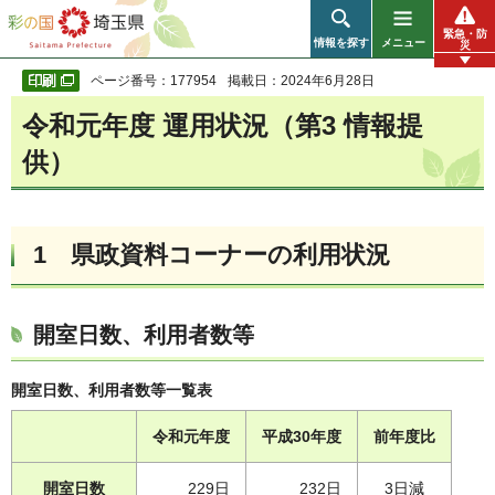
彩の国 埼玉県
緊急・防
情報を探す
メニュー
災
ページ番号：177954
掲載日：2024年6月28日
令和元年度 運用状況（第3 情報提
供）
1 県政資料コーナーの利用状況
開室日数、利用者数等
開室日数、利用者数等一覧表
令和元年度
平成30年度
前年度比
開室日数
229日
232日
3日減