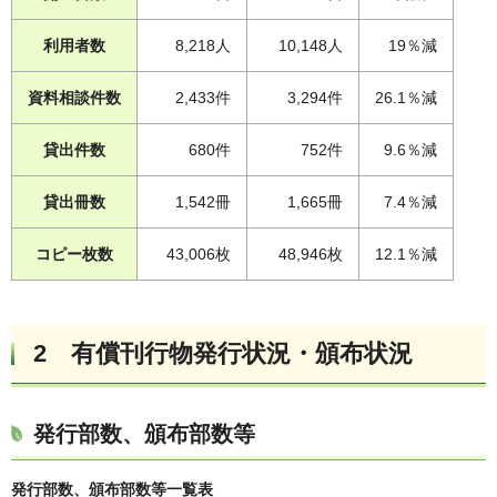
利用者数
8,218人
10,148人
19％減
資料相談件数
2,433件
3,294件
26.1％減
貸出件数
680件
752件
9.6％減
貸出冊数
1,542冊
1,665冊
7.4％減
コピー枚数
43,006枚
48,946枚
12.1％減
2 有償刊行物発行状況・頒布状況
発行部数、頒布部数等
発行部数、頒布部数等一覧表