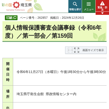
彩の国 埼玉県
緊急・防
情報を探す
メニュー
災
ページ番号：262857
掲載日：2024年12月26日
個人情報保護審査会議事録（令和6年
度）／第一部会／第159回
画面サイズで表示
開
催
令和6年11月27日（水曜日）午後1時30分から午後3時30分
日
時
場
埼玉県庁衛生会館 県政情報センター内
所
出