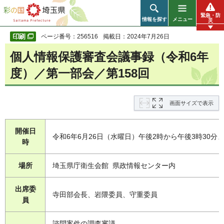
彩の国 埼玉県
緊急・防
情報を探す
メニュー
災
ページ番号：256516
掲載日：2024年7月26日
個人情報保護審査会議事録（令和6年
度）／第一部会／第158回
画面サイズで表示
開催日
令和6年6月26日（水曜日）午後2時から午後3時30分
時
場所
埼玉県庁衛生会館 県政情報センター内
出席委
寺田部会長、岩隈委員、守重委員
員
諮問案件の調査審議