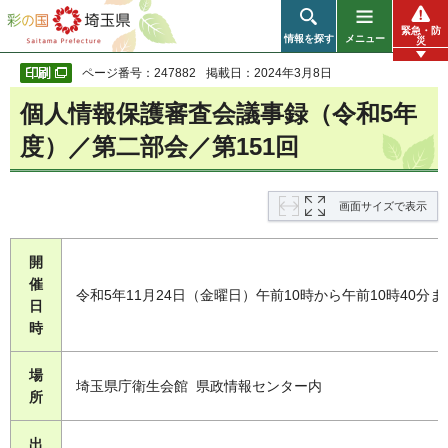
彩の国 埼玉県
緊急・防
情報を探す
メニュー
災
ページ番号：247882
掲載日：2024年3月8日
個人情報保護審査会議事録（令和5年
度）／第二部会／第151回
画面サイズで表示
開
催
令和5年11月24日（金曜日）午前10時から午前10時40分ま
日
時
場
埼玉県庁衛生会館 県政情報センター内
所
出