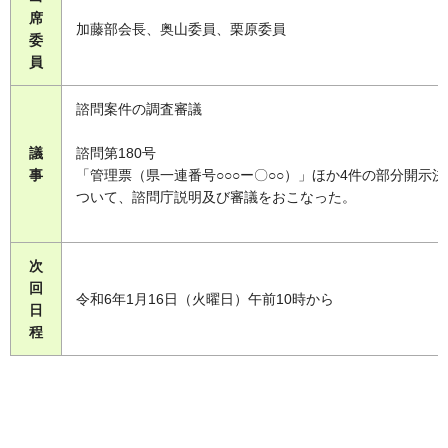
席
加藤部会長、奥山委員、栗原委員
委
員
諮問案件の調査審議
議
諮問第180号
事
「管理票（県一連番号○○○ー〇○○）」ほか4件の部分開示
ついて、諮問庁説明及び審議をおこなった。
次
回
令和6年1月16日（火曜日）午前10時から
日
程