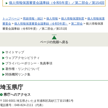
個人情報保護審査会議事録（令和5年度）／第二部会／第154回
トップページ
>
県政情報・統計
>
個人情報
>
個人情報保護制度
>
個人情報保護
審査会
>
個人情報保護審査会議事録（令和5年度）
>
第二部会
> 個人情報保護
審査会議事録（令和5年度）／第二部会／第151回
ページの先頭へ戻る
サイトマップ
ウェブアクセシビリティ
プライバシーポリシー・免責事項
著作権・リンクについて
関係機関リンク集
埼玉県庁
県庁へのアクセス
〒330-9301 埼玉県さいたま市浦和区高砂三丁目15番1号
電話番号：048-824-2111（代表）