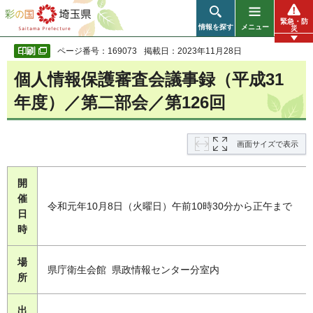
彩の国 埼玉県
緊急・防
情報を探す
メニュー
災
ページ番号：169073
掲載日：2023年11月28日
個人情報保護審査会議事録（平成31
年度）／第二部会／第126回
画面サイズで表示
開
催
令和元年10月8日（火曜日）午前10時30分から正午まで
日
時
場
県庁衛生会館 県政情報センター分室内
所
出