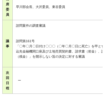
席
早川部会長、大沢委員、東谷委員
委
員
諮問案件の調査審議
議
諮問第161号
事
「〇年〇月〇日付け〇〇〇（〇年〇月〇日に死亡）を甲とす
込先金融機関口座及び土地売買契約書、請求書（前金）、請
（残金）」を開示しない旨の決定に対する審議
次
回
ー
日
程