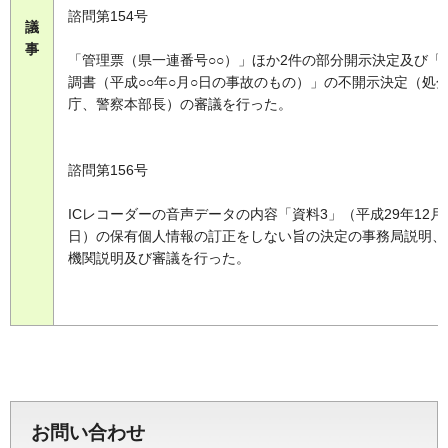
諮問第154号
議
事
「管理票（県一連番号○○）」ほか2件の部分開示決定及び「
調書（平成○○年○月○日の事故のもの）」の不開示決定（処
庁、警察本部長）の審議を行った。
諮問第156号
ICレコーダーの音声データの内容「資料3」（平成29年12月2
日）の保有個人情報の訂正をしない旨の決定の事務局説明、
機関説明及び審議を行った。
お問い合わせ