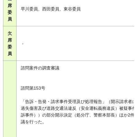
席
早川委員、西田委員、東谷委員
委
員
欠
席
-
委
員
諮問案件の調査審議
諮問第153号
「告訴・告発・請求事件受理及び処理報告」（開示請求者に
過失傷害及び道路交通法違反（安全運転義務違反）被疑事件
訴事件））の部分開示決定（処分庁、警察本部長）ほか2件
議を行った。