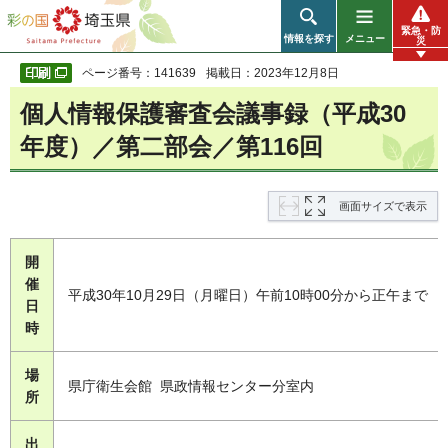
彩の国 埼玉県
緊急・防
情報を探す
メニュー
災
ページ番号：141639
掲載日：2023年12月8日
個人情報保護審査会議事録（平成30
年度）／第二部会／第116回
画面サイズで表示
開
催
平成30年10月29日（月曜日）午前10時00分から正午まで
日
時
場
県庁衛生会館 県政情報センター分室内
所
出