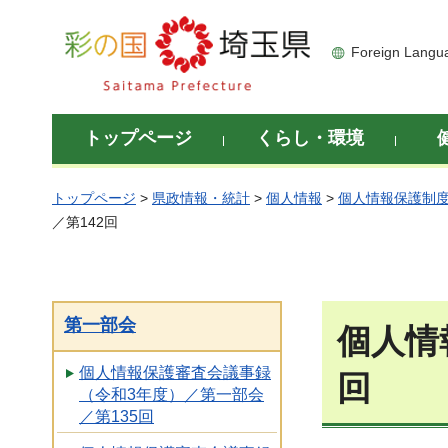
彩の国 埼玉県
Foreign Langu
トップページ
くらし・環境
トップページ
>
県政情報・統計
>
個人情報
>
個人情報保護制
／第142回
第一部会
個人情
個人情報保護審査会議事録
回
（令和3年度）／第一部会
／第135回