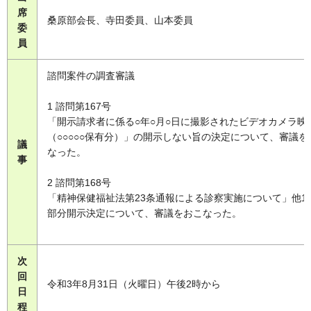
席
桑原部会長、寺田委員、山本委員
委
員
諮問案件の調査審議
1 諮問第167号
「開示請求者に係る○年○月○日に撮影されたビデオカメラ映
（○○○○○保有分）」の開示しない旨の決定について、審議を
議
なった。
事
2 諮問第168号
「精神保健福祉法第23条通報による診察実施について」他1
部分開示決定について、審議をおこなった。
次
回
令和3年8月31日（火曜日）午後2時から
日
程