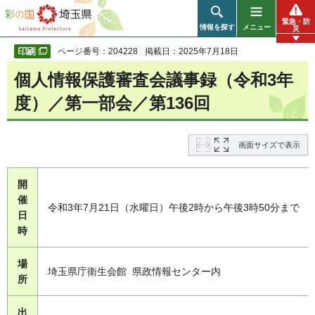
彩の国 埼玉県
緊急・防
情報を探す
メニュー
災
ページ番号：204228
掲載日：2025年7月18日
個人情報保護審査会議事録（令和3年
度）／第一部会／第136回
画面サイズで表示
開
催
令和3年7月21日（水曜日）午後2時から午後3時50分まで
日
時
場
埼玉県庁衛生会館 県政情報センター内
所
出