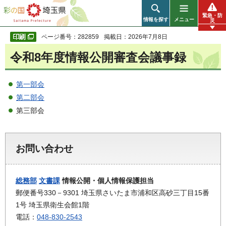
彩の国 埼玉県
緊急・防
情報を探す
メニュー
災
ページ番号：282859
掲載日：2026年7月8日
令和8年度情報公開審査会議事録
第一部会
第二部会
第三部会
お問い合わせ
総務部
文書課
情報公開・個人情報保護担当
郵便番号330－9301 埼玉県さいたま市浦和区高砂三丁目15番
1号 埼玉県衛生会館1階
電話：
048-830-2543