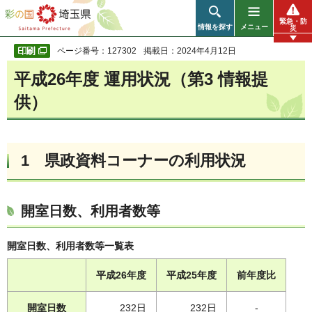
彩の国 埼玉県
緊急・防
情報を探す
メニュー
災
ページ番号：127302
掲載日：2024年4月12日
平成26年度 運用状況（第3 情報提
供）
1 県政資料コーナーの利用状況
開室日数、利用者数等
開室日数、利用者数等一覧表
平成26年度
平成25年度
前年度比
開室日数
232日
232日
-