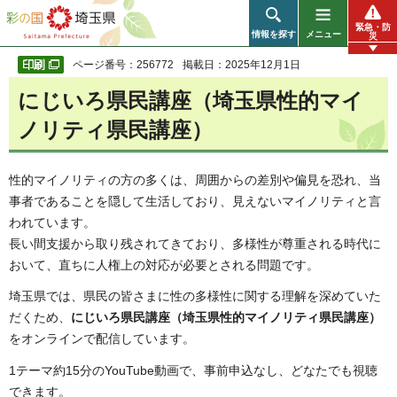
彩の国 埼玉県
緊急・防
情報を探す
メニュー
災
ページ番号：256772
掲載日：2025年12月1日
にじいろ県民講座（埼玉県性的マイ
ノリティ県民講座）
性的マイノリティの方の多くは、周囲からの差別や偏見を恐れ、当
事者であることを隠して生活しており、見えないマイノリティと言
われています。
長い間支援から取り残されてきており、多様性が尊重される時代に
おいて、直ちに人権上の対応が必要とされる問題です。
埼玉県では、県民の皆さまに性の多様性に関する理解を深めていた
だくため、
にじいろ県民講座（埼玉県性的マイノリティ県民講座）
をオンラインで配信しています。
1テーマ約15分のYouTube動画で、事前申込なし、どなたでも視聴
できます。