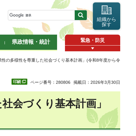
組織から
探す
緊急・防災
県政情報・統計
玉県性の多様性を尊重した社会づくり基本計画」(令和8年度から令
ページ番号：280806
掲載日：2026年3月30日
た社会づくり基本計画」