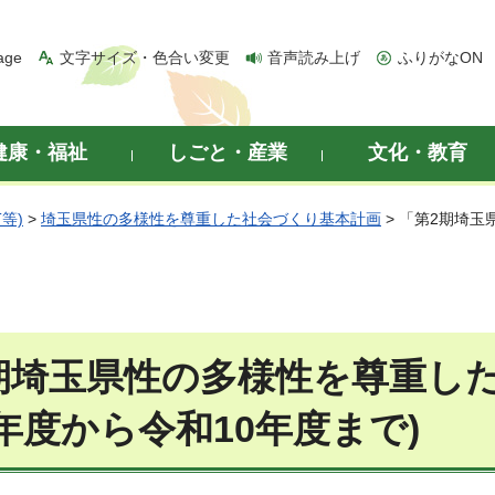
age
文字サイズ・色合い変更
音声読み上げ
ふりがなON
健康・福祉
しごと・産業
文化・教育
等)
>
埼玉県性の多様性を尊重した社会づくり基本計画
> 「第2期埼
期埼玉県性の多様性を尊重し
8年度から令和10年度まで)