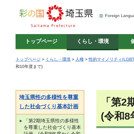
彩の国 埼玉県
Foreign Langu
トップページ
くらし・環境
トップページ
>
くらし・環境
>
人権
>
性的マイノリティ(LGBT
和10年度まで)
埼玉県性の多様性を尊重
「第2
した社会づくり基本計画
(令和
「第2期埼玉県性の多様性
を尊重した社会づくり基本
計画」(令和8年度から令和