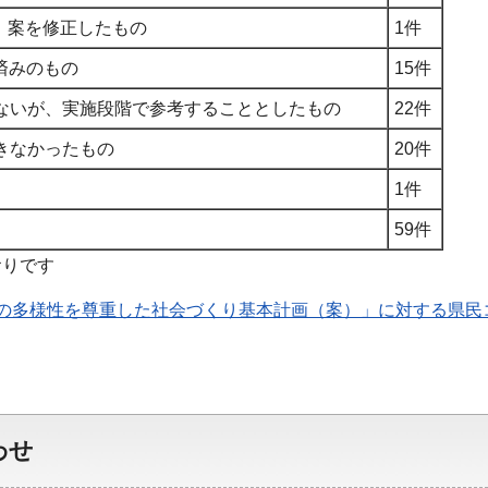
し、案を修正したもの
1件
済みのもの
15件
しないが、実施段階で参考することとしたもの
22件
できなかったもの
20件
1件
59件
おりです
の多様性を尊重した社会づくり基本計画（案）」に対する県民
わせ