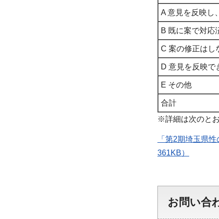
A 意見を反映
B 既に案で対応
C 案の修正は
D 意見を反映
E その他
合計
※詳細は次のと
「第2期埼玉県性
361KB）
お問い合