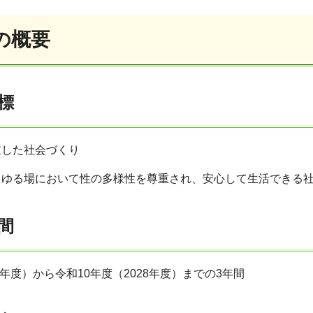
の概要
標
重した社会づくり
らゆる場において性の多様性を尊重され、安心して生活できる
間
6年度）から令和10年度（2028年度）までの3年間