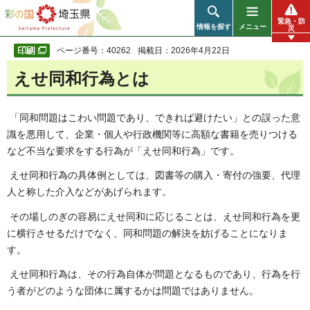
彩の国 埼玉県
緊急・防
情報を探す
メニュー
災
ページ番号：40262
掲載日：2026年4月22日
えせ同和行為とは
「同和問題はこわい問題であり、できれば避けたい」との誤った意
識を悪用して、企業・個人や行政機関等に高額な書籍を売りつける
など不当な要求をする行為が「えせ同和行為」です。
えせ同和行為の具体例としては、図書等の購入・寄付の強要、代理
人と称した介入などがあげられます。
その場しのぎの容易にえせ同和に応じることは、えせ同和行為を更
に横行させるだけでなく、同和問題の解決を妨げることになりま
す。
えせ同和行為は、その行為自体が問題となるものであり、行為を行
う者がどのような団体に属するかは問題ではありません。