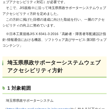
ェブアクセシビリティ対応）が必要です。
そこで、JIS規格※に沿って埼玉県県政サポーターシステムウェブ
アクセシビリティ方針を定めました。
この方針に掲げた目標の達成に向けた取組を行い、一層のアクセ
シビリティの向上に努めています。
※日本工業規格JIS X 8341-3:2016「高齢者・障害者等配慮設計指
針-情報通信における機器、ソフトウェア及びサービス-第3部:ウェブ
コンテンツ」
埼玉県県政サポーターシステムウェブ
アクセシビリティ方針
1 対象範囲
埼玉県県政サポーターシステム
（
https://kocho.pref.saitama.lg.jp/supporter/
から始まる以下のペー