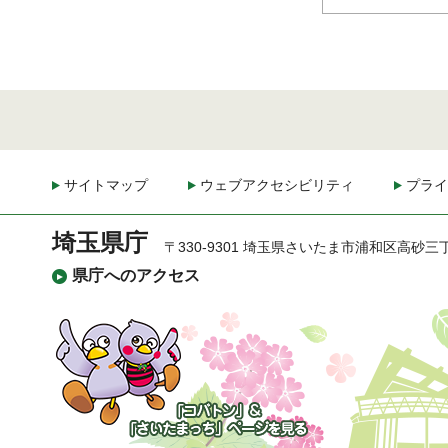
サイトマップ
ウェブアクセシビリティ
プライ
埼玉県庁
〒330-9301 埼玉県さいたま市浦和区高砂三
県庁へのアクセス
「コバトン」&「さいた
まっち」