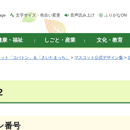
age
文字サイズ・色合い変更
音声読み上げ
ふりがなON
健康・福祉
しごと・産業
文化・教育
コット「コバトン」＆「さいたまっち」
>
マスコット公式デザイン集
>
2
ン番号