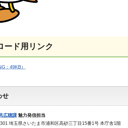
ロード用リンク
PNG：49KB）
わせ
民広聴課
魅力発信担当
-9301 埼玉県さいたま市浦和区高砂三丁目15番1号 本庁舎1階