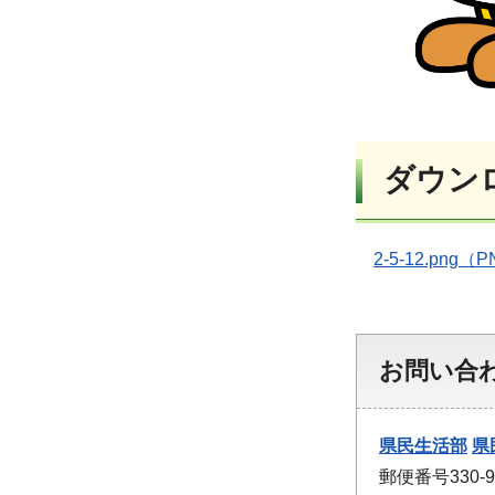
ダウン
2-5-12.png（
お問い合
県民生活部
県
郵便番号330