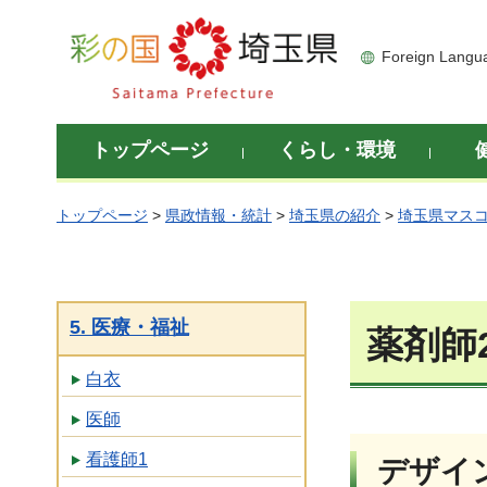
彩の国 埼玉県
Foreign Langu
トップページ
くらし・環境
トップページ
>
県政情報・統計
>
埼玉県の紹介
>
埼玉県マス
5. 医療・福祉
薬剤師
白衣
医師
看護師1
デザイ