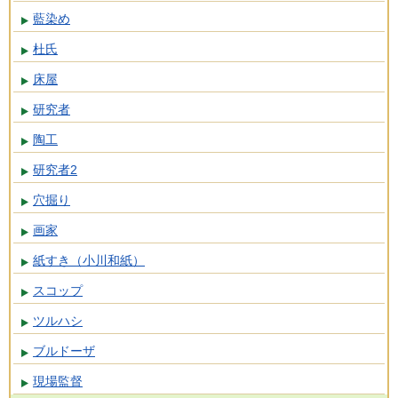
藍染め
杜氏
床屋
研究者
陶工
研究者2
穴掘り
画家
紙すき（小川和紙）
スコップ
ツルハシ
ブルドーザ
現場監督