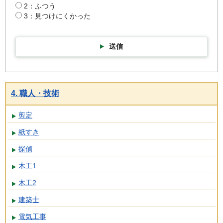
2：ふつう
3：見つけにくかった
送信
4. 職人・技術
剪定
紙すき
探偵
木工1
木工2
建築士
電気工事