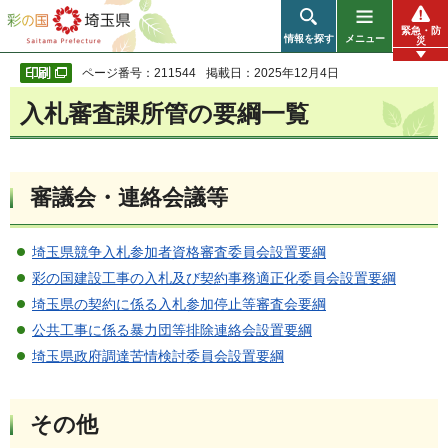
彩の国 埼玉県
緊急・防
情報を探す
メニュー
災
ページ番号：211544
掲載日：2025年12月4日
入札審査課所管の要綱一覧
審議会・連絡会議等
埼玉県競争入札参加者資格審査委員会設置要綱
彩の国建設工事の入札及び契約事務適正化委員会設置要綱
埼玉県の契約に係る入札参加停止等審査会要綱
公共工事に係る暴力団等排除連絡会設置要綱
埼玉県政府調達苦情検討委員会設置要綱
その他