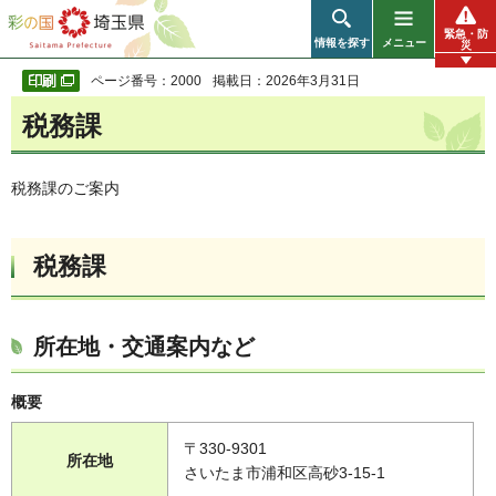
彩の国 埼玉県
緊急・防
情報を探す
メニュー
災
ページ番号：2000
掲載日：2026年3月31日
税務課
税務課のご案内
税務課
所在地・交通案内など
概要
〒330-9301
所在地
さいたま市浦和区高砂3-15-1