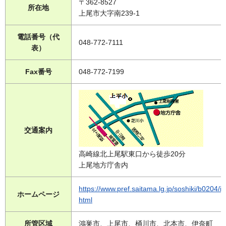
〒362-8527
所在地
上尾市大字南239-1
電話番号（代
048-772-7111
表）
Fax番号
048-772-7199
交通案内
高崎線北上尾駅東口から徒歩20分
上尾地方庁舎内
https://www.pref.saitama.lg.jp/soshiki/b0204/i
ホームページ
html
所管区域
鴻巣市、上尾市、桶川市、北本市、伊奈町