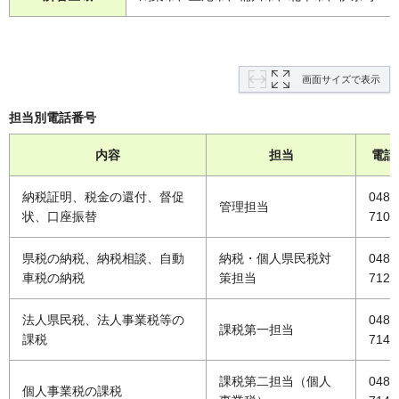
画面サイズで表示
担当別電話番号
内容
担当
電話
納税証明、税金の還付、督促
048-
管理担当
状、口座振替
7105
県税の納税、納税相談、自動
納税・個人県民税対
048-
車税の納税
策担当
7128
法人県民税、法人事業税等の
048-
課税第一担当
課税
7140
課税第二担当（個人
048-
個人事業税の課税