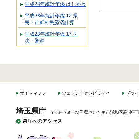
平成28年統計年鑑 はしがき
平成28年統計年鑑 12 県
民・市町村民経済計算
平成28年統計年鑑 17 司
法・警察
サイトマップ
ウェブアクセシビリティ
プライ
埼玉県庁
〒330-9301 埼玉県さいたま市浦和区高砂三
県庁へのアクセス