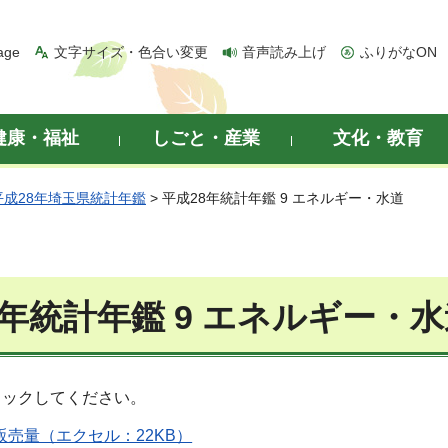
age
文字サイズ・色合い変更
音声読み上げ
ふりがなON
健康・福祉
しごと・産業
文化・教育
平成28年埼玉県統計年鑑
> 平成28年統計年鑑 9 エネルギー・水道
8年統計年鑑 9 エネルギー・
リックしてください。
品販売量（エクセル：22KB）