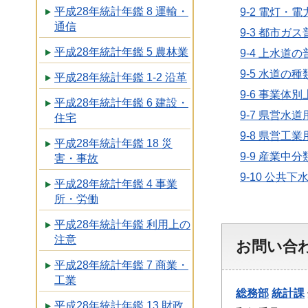
平成28年統計年鑑 8 運輸・
9-2 電灯・
通信
9-3 都市ガ
平成28年統計年鑑 5 農林業
9-4 上水道
9-5 水道の
平成28年統計年鑑 1-2 沿革
9-6 事業体
平成28年統計年鑑 6 建設・
9-7 県営水
住宅
9-8 県営工
平成28年統計年鑑 18 災
9-9 産業
害・事故
9-10 公共
平成28年統計年鑑 4 事業
所・労働
平成28年統計年鑑 利用上の
注意
お問い合
平成28年統計年鑑 7 商業・
工業
総務部
統計課
平成28年統計年鑑 13 財政