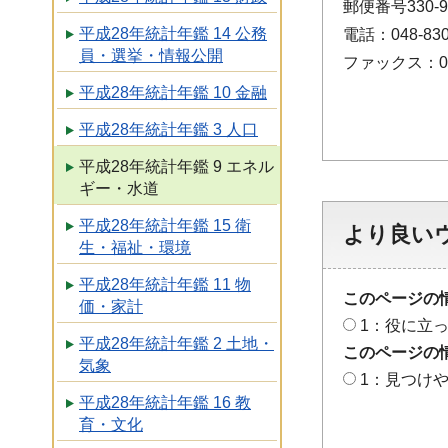
郵便番号330
平成28年統計年鑑 14 公務
電話：048-830
員・選挙・情報公開
ファックス：048
平成28年統計年鑑 10 金融
平成28年統計年鑑 3 人口
平成28年統計年鑑 9 エネル
ギー・水道
平成28年統計年鑑 15 衛
より良い
生・福祉・環境
平成28年統計年鑑 11 物
このページの
価・家計
1：役に立
平成28年統計年鑑 2 土地・
このページの
気象
1：見つけ
平成28年統計年鑑 16 教
育・文化