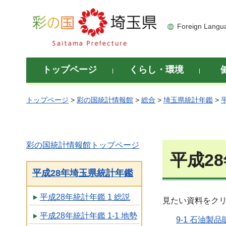
彩の国 埼玉県
Foreign Langu
トップページ
くらし・環境
トップページ
>
彩の国統計情報館
>
総合
>
埼玉県統計年鑑
>
彩の国統計情報館トップページ
平成2
平成28年埼玉県統計年鑑
平成28年統計年鑑 1 総説
見たい資料をク
平成28年統計年鑑 1-1 地勢
9-1 石油製