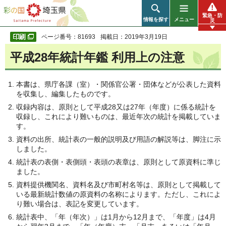
彩の国 埼玉県
緊急・防
情報を探す
メニュー
災
ページ番号：81693
掲載日：2019年3月19日
平成28年統計年鑑 利用上の注意
本書は、県庁各課（室）・関係官公署・団体などが公表した資料
を収集し、編集したものです。
収録内容は、原則として平成28又は27年（年度）に係る統計を
収録し、これにより難いものは、最近年次の統計を掲載していま
す。
資料の出所、統計表の一般的説明及び用語の解説等は、脚注に示
しました。
統計表の表側・表側頭・表頭の表章は、原則として原資料に準じ
ました。
資料提供機関名、資料名及び市町村名等は、原則として掲載して
いる最新統計数値の原資料の名称によります。ただし、これによ
り難い場合は、表記を変更しています。
統計表中、「年（年次）」は1月から12月まで、「年度」は4月