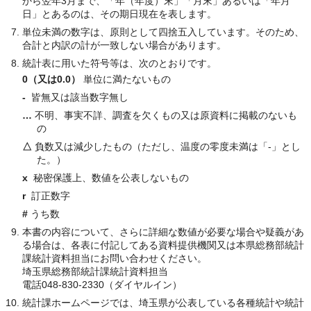
から翌年3月まで、「年（年度）末」「月末」あるいは「年月
日」とあるのは、その期日現在を表します。
単位未満の数字は、原則として四捨五入しています。そのため、
合計と内訳の計が一致しない場合があります。
統計表に用いた符号等は、次のとおりです。
0（又は0.0）
単位に満たないもの
-
皆無又は該当数字無し
…
不明、事実不詳、調査を欠くもの又は原資料に掲載のないも
の
△
負数又は減少したもの（ただし、温度の零度未満は「-」とし
た。）
x
秘密保護上、数値を公表しないもの
r
訂正数字
#
うち数
本書の内容について、さらに詳細な数値が必要な場合や疑義があ
る場合は、各表に付記してある資料提供機関又は本県総務部統計
課統計資料担当にお問い合わせください。
埼玉県総務部統計課統計資料担当
電話048-830-2330（ダイヤルイン）
統計課ホームページでは、埼玉県が公表している各種統計や統計