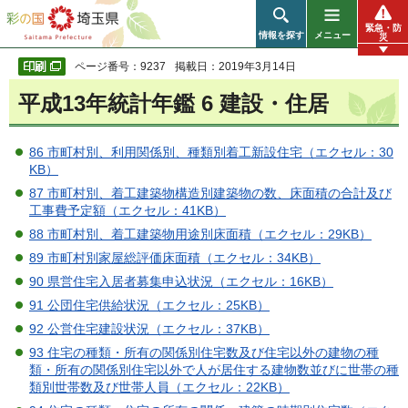
彩の国 埼玉県
緊急・防
情報を探す
メニュー
災
ページ番号：9237
掲載日：2019年3月14日
平成13年統計年鑑 6 建設・住居
86 市町村別、利用関係別、種類別着工新設住宅（エクセル：30
KB）
87 市町村別、着工建築物構造別建築物の数、床面積の合計及び
工事費予定額（エクセル：41KB）
88 市町村別、着工建築物用途別床面積（エクセル：29KB）
89 市町村別家屋総評価床面積（エクセル：34KB）
90 県営住宅入居者募集申込状況（エクセル：16KB）
91 公団住宅供給状況（エクセル：25KB）
92 公営住宅建設状況（エクセル：37KB）
93 住宅の種類・所有の関係別住宅数及び住宅以外の建物の種
類・所有の関係別住宅以外で人が居住する建物数並びに世帯の種
類別世帯数及び世帯人員（エクセル：22KB）