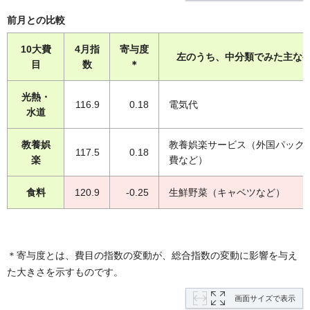
前月との比較
10大費
4月指
寄与度
左のうち、中分類でみた主な
目
数
＊
光熱・
116.9
0.18
電気代
水道
教養娯
教養娯楽サービス（外国パック
117.5
0.18
楽
費など）
食料
120.9
-0.25
生鮮野菜（キャベツなど）
＊寄与度とは、費目の指数の変動が、総合指数の変動に影響を与え
た大きさを示すものです。
画面サイズで表示