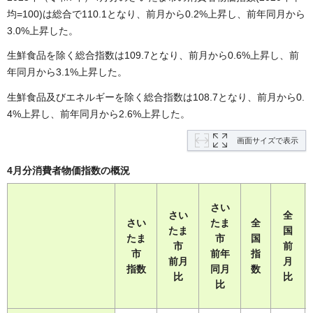
均=100)は総合で110.1となり、前月から0.2%上昇し、前年同月から
3.0%上昇した。
生鮮食品を除く総合指数は109.7となり、前月から0.6%上昇し、前
年同月から3.1%上昇した。
生鮮食品及びエネルギーを除く総合指数は108.7となり、前月から0.
4%上昇し、前年同月から2.6%上昇した。
画面サイズで表示
4月分消費者物価指数の概況
さい
さい
全
さい
たま
全
たま
国
たま
市
国
市
前
市
前年
指
前月
月
指数
同月
数
比
比
比