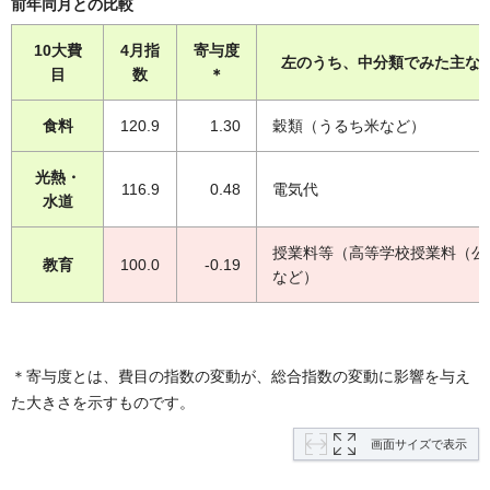
前年同月との比較
10大費
4月指
寄与度
左のうち、中分類でみた主な
目
数
＊
食料
120.9
1.30
穀類（うるち米など）
光熱・
116.9
0.48
電気代
水道
授業料等（高等学校授業料（公
教育
100.0
-0.19
など）
＊寄与度とは、費目の指数の変動が、総合指数の変動に影響を与え
た大きさを示すものです。
画面サイズで表示