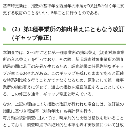
基準時更新は、指数の基準年を西暦年の末尾が0又は5の付く年に変
更する改訂のことをいい、5年ごとに行うものである。
（2）第1種事業所の抽出替えにともなう改訂
（ギャップ修正）
本調査では、2～3年ごとに第一種事業所の抽出替え（調査対象事業
所の入れ替え）を行っており、その際、新旧調査対象事業所の調査
結果の間に若干の差異が生じるため、調査結果に時系列的なギャッ
プが生じるおそれがある。このギャップを残したままであると正確
な時系列比較を行うことができなくなるため、原則として第一種事
業所の抽出替えに併せて、過去の指数を適宜修正することとしてい
る。この修正を通常、ギャップ修正と呼んでいる。
なお、上記の理由により指数の改訂が行われた場合には、改訂後の
指数に基づき増減率（対前年比）も再計算を行う。
毎月勤労統計調査においては、時系列的な比較は指数を用いること
としており、調査時点での絶対的な水準を表す実数値については改