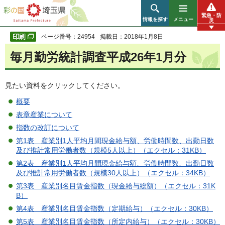
彩の国 埼玉県
緊急・防
情報を探す
メニュー
災
ページ番号：24954
掲載日：2018年1月8日
毎月勤労統計調査平成26年1月分
見たい資料をクリックしてください。
概要
表章産業について
指数の改訂について
第1表 産業別1人平均月間現金給与額、労働時間数、出勤日数
及び推計常用労働者数（規模5人以上）（エクセル：31KB）
第2表 産業別1人平均月間現金給与額、労働時間数、出勤日数
及び推計常用労働者数（規模30人以上）（エクセル：34KB）
第3表 産業別名目賃金指数（現金給与総額）（エクセル：31K
B）
第4表 産業別名目賃金指数（定期給与）（エクセル：30KB）
第5表 産業別名目賃金指数（所定内給与）（エクセル：30KB）