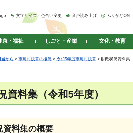
age
文字サイズ・色合い変更
音声読み上げ
ふりがなON
健康・福祉
しごと・産業
文化・教育
担当から
>
市町村決算の概況
>
令和5年度市町村決算
> 財政状況資料集
況資料集（令和5年度）
況資料集の概要