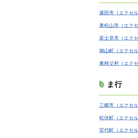
蓮田市（エクセル：
東松山市（エクセ
富士見市（エクセ
鳩山町（エクセル：
東秩父村（エクセ
ま行
三郷市（エクセル：
松伏町（エクセル：
宮代町（エクセル：