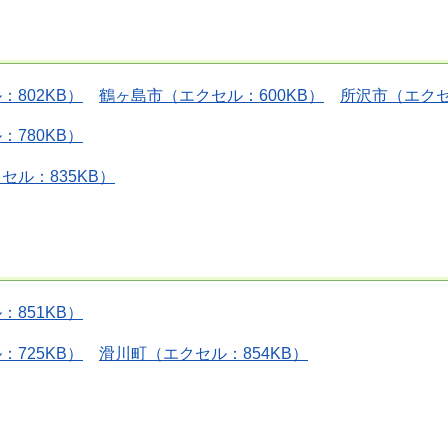
802KB）
鶴ヶ島市（エクセル：600KB）
所沢市（エクセル
780KB）
セル：835KB）
851KB）
725KB）
滑川町（エクセル：854KB）