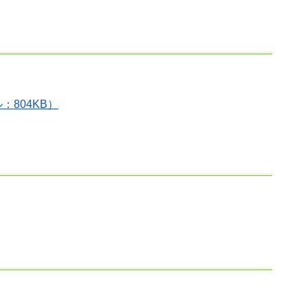
：804KB）