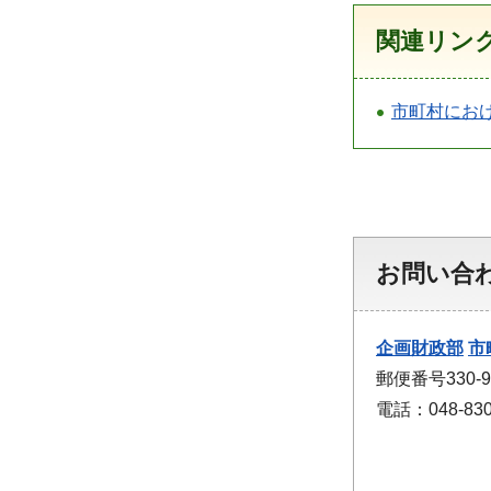
関連リン
市町村にお
お問い合
企画財政部
市
郵便番号330
電話：048-830