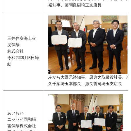
裕知事、藤間良樹埼玉支店長
三井住友海上火
災保険
株式会社
令和2年9月3日締
結
左から大野元裕知事、原典之取締役社長、岸
久千葉埼玉本部長、源長哲司埼玉支店長
あいおい
ニッセイ同和損
害保険株式会社