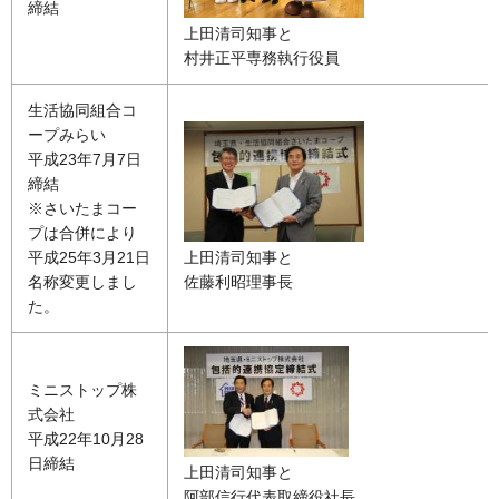
締結
上田清司知事と
村井正平専務執行役員
生活協同組合コ
ープみらい
平成23年7月7日
締結
※さいたまコー
プは合併により
上田清司知事と
平成25年3月21日
佐藤利昭理事長
名称変更しまし
た。
ミニストップ株
式会社
平成22年10月28
日締結
上田清司知事と
阿部信行代表取締役社長