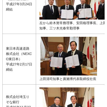
平成27年3月24日
締結
左から鈴木努常務理事、安田格理事長、上田
知事、三ツ木光春常勤理事
東日本高速道路
株式会社（NEXC
O東日本）
平成27年2月17日
締結
上田清司知事と廣瀨博代表取締役社長
株式会社埼玉り
そな銀行