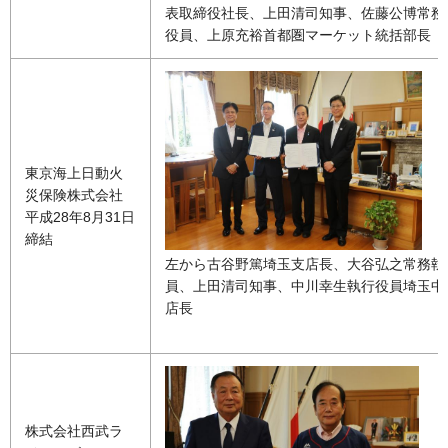
表取締役社長、上田清司知事、佐藤公博常務
役員、上原充裕首都圏マーケット統括部長
東京海上日動火
災保険株式会社
平成28年8月31日
締結
左から古谷野篤埼玉支店長、大谷弘之常務執
員、上田清司知事、中川幸生執行役員埼玉中
店長
株式会社西武ラ