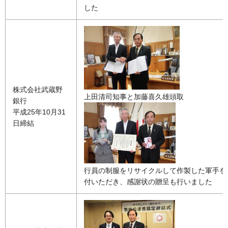
した
株式会社武蔵野
上田清司知事と加藤喜久雄頭取
銀行
平成25年10月31
日締結
行員の制服をリサイクルして作製した軍手を
付いただき、感謝状の贈呈も行いました