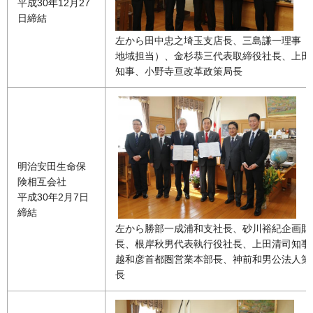
平成30年12月27
日締結
左から田中忠之埼玉支店長、三島謙一理事（
地域担当）、金杉恭三代表取締役社長、上田
知事、小野寺亘改革政策局長
明治安田生命保
険相互会社
平成30年2月7日
締結
左から勝部一成浦和支社長、砂川裕紀企画財
長、根岸秋男代表執行役社長、上田清司知事
越和彦首都圏営業本部長、神前和男公法人第
長