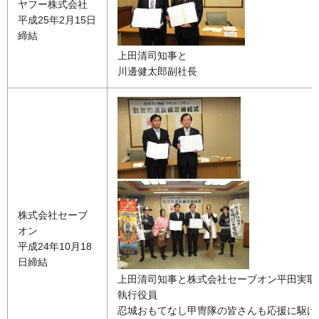
ヤフー株式会社
平成25年2月15日
締結
上田清司知事と
川邊健太郎副社長
株式会社セーブ
オン
平成24年10月18
日締結
上田清司知事と株式会社セーブオン平田実取
執行役員
忍城おもてなし甲冑隊の皆さんも応援に駆け