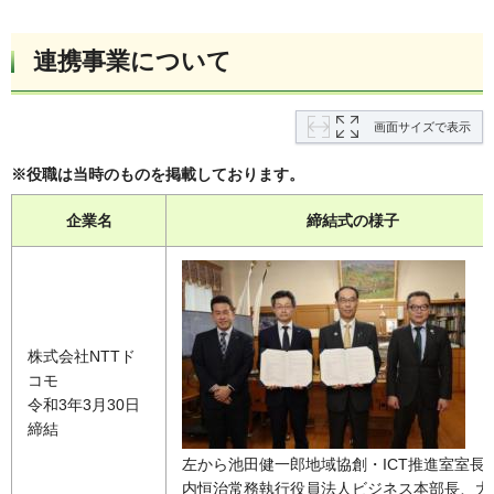
連携事業について
画面サイズで表示
※役職は当時のものを掲載しております。
企業名
締結式の様子
株式会社NTTド
コモ
令和3年3月30日
締結
左から池田健一郎地域協創・ICT推進室室長
内恒治常務執行役員法人ビジネス本部長、大