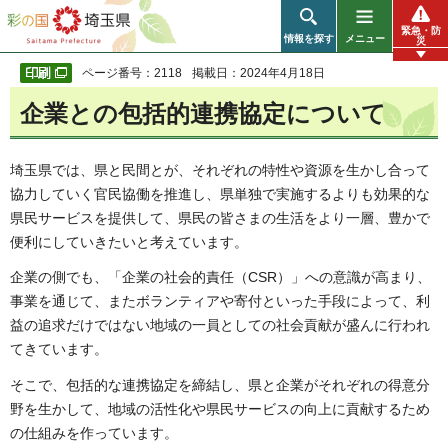
彩の国 埼玉県
緊急・防
情報を探す
メニュー
災
ページ番号：2118
掲載日：2024年4月18日
企業との包括的連携協定について
埼玉県では、県と民間とが、それぞれの特性や資源を生かし合って
協力していく官民協働を推進し、県単独で実施するよりも効果的な
県民サービスを提供して、県民の皆さまの生活をより一層、豊かで
便利にしていきたいと考えています。
企業の側でも、「企業の社会的責任（CSR）」への意識が高まり、
事業を通じて、またボランティアや寄付といった手段によって、利
益の追求だけではない地域の一員としての社会貢献が盛んに行われ
てきています。
そこで、包括的な連携協定を締結し、県と企業がそれぞれの得意分
野を生かして、地域の活性化や県民サービスの向上に貢献するため
の仕組みを作っています。