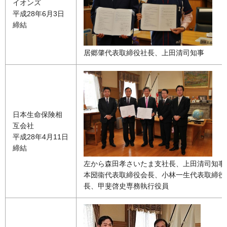
イオンズ
平成28年6月3日
締結
居郷肇代表取締役社長、上田清司知事
日本生命保険相
互会社
平成28年4月11日
締結
左から森田孝さいたま支社長、上田清司知事
本圀衞代表取締役会長、小林一生代表取締役
長、甲斐啓史専務執行役員