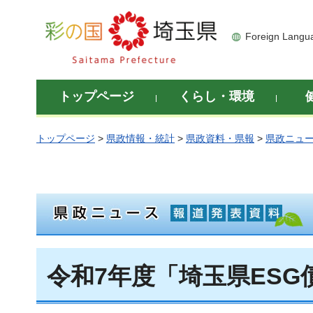
彩の国 埼玉県
Foreign Langu
トップページ
くらし・環境
トップページ
>
県政情報・統計
>
県政資料・県報
>
県政ニュ
令和7年度「埼玉県ES