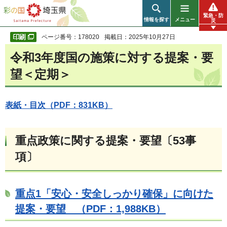
彩の国 埼玉県
緊急・防
情報を探す
メニュー
災
ページ番号：178020
掲載日：2025年10月27日
令和3年度国の施策に対する提案・要
望＜定期＞
表紙・目次（PDF：831KB）
重点政策に関する提案・要望〔53事
項〕
重点1「安心・安全しっかり確保」に向けた
提案・要望 （PDF：1,988KB）