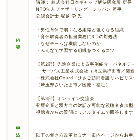
講師： 株式会社日本ギャップ解決研究所 所長
NPO法人ファザーリング・ジャパン 監事
公認会計士 塚越 学 氏
・男性育休で弱くなる組織と強くなる組織
・育休取得者の担当業務に3つの対処法
内
・なぜチームは機能しないのか
容
・みんなで学習する組織をつくるコツ
【第2部】先進企業による事例紹介・パネルディ
・ サーパス工業株式会社（埼玉県行田市／製造業
・株式会社Gourd（ひさご訪問看護リハビリステ
（埼玉県さいたま市／医療・福祉）
【第3部】オンライン交流会
登壇企業と双方向の対話が可能な視聴者参加型の
視聴者からの質問にリアルタイムで回答します。
申
込
以下の働き方改革セミナー案内ページからお申込