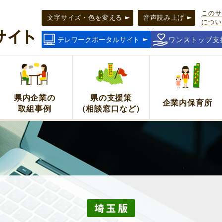
このサ
タルサ
文字サイズ・色を変える
音声読み上げ
につい
テレワークポータルサイト
ワンストップ支
県内企業の
県の支援策
企業内保育所
取組事例
（相談窓口など）
！