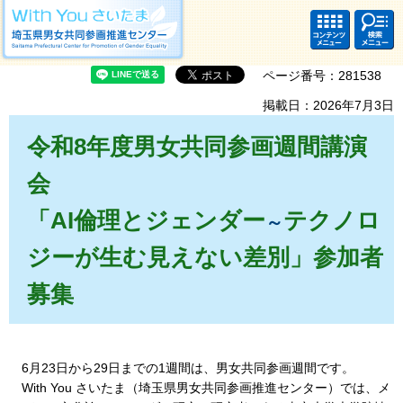
With you さいたま 埼玉県男女共同参画推進センター Saitama Prefectural
Center for Promotion of Gender Equality
コンテ
検索・
ンツメ
共通メ
ニュー
ニュー
ページ番号：281538
掲載日：2026年7月3日
令和8
年度男女共同参画週間講演
会
「AI倫理とジェンダー
テクノロ
～
ジーが生む見えない差別」参加者
募集
6月23日から29日までの1週間は、男女共同参画週間です。
With You さいたま（埼玉県男女共同参画推進センター）では、メ