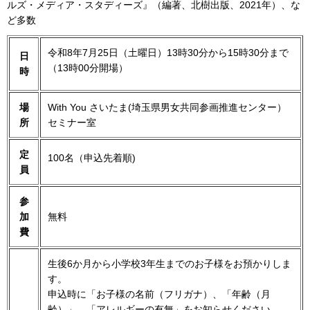
ルズ・メディア・スタディーズ』（編著、北樹出版、2021年）、な
ど多数
令和8年7月25日（土曜日）13時30分から15時30分まで
日
（13時00分開場）
時
場
With You さいたま(埼玉県男女共同参画推進センター）
所
セミナー室
定
100名（申込先着順)
員
参
加
無料
費
生後6か月から小学校3年生までのお子様をお預かりしま
す。
申込時に「お子様の名前（フリガナ）、「年齢（月
齢）」、「アレルギーの有無」をお知らせください。