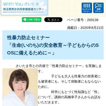
With you さいたま 埼玉県男女共同参画推進センター Saitama Prefectural
Center for Promotion of Gender Equality
コンテ
検索・
ンツメ
共通メ
ニュー
ニュー
ページ番号：269138
掲載日：2025年8月21日
性暴力防止セミナー
「生命(いのち)の安全教育～子どもからのS
OSに備えるために～」
さいたま市との共催で「性暴力防止セミナー」を実施しま
す。
子どもも大人も性暴力の加害者に
も被害者にも、そして傍観者にもならない
ために、
科学にもとづく性知識など「性」
について、講師の高橋幸子さんからお話を
いただきます。